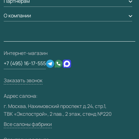
Партнерам
Вызов замерщика
Рейки, баффели, стеллажи
Гарантия
Доставка
О компании
Погонаж
Дизайнерам / архитекторам
Вопрос-ответ
Монтаж
Накладки на дверь
Франшизам / дилерам
Контакты
Проекты
Ремонт дверей
Скачать материалы
О фабрике
Полезная информация
Подготовка проемов
3D-модели
Интернет-магазин
Сертификаты
Отзывы клиентов
+7 (495) 16-17-555
Производство
Техническая информация
Вакансии
Заказать звонок
Юридическая информация
Медиацентр
Адрес салона:
Видео
г. Москва, Нахимовский проспект д.24, стр.1,
ТВК «Экспострой», 2 пав., 2 этаж, стенд №220
Карта сайта
Все салоны фабрики