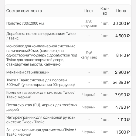
Кол-
Состав комплекта
Цвет
Цена
во
Дуб
30 000
₽
Полотно 700x2000 мм.
1 шт.
капучино
Доработка полотна под механизм Twice
4 500
₽
-
1 шт.
/ Твайс
Моноблок для компланарной системы с
наличником 80 мм, (комплект) на
Дуб
8 140
₽
одностворчатую дверь с доработкой под
1 шт.
капучино
Twice для одностворчатой двери,
стандартная высота, Капучино
2 900
₽
Механизм стабилизации
-
1 шт.
Twice / Твайс система для полотен
54 890
₽
-
1 шт.
800мм R (угол открывания 90 градусов)
Комплект заверток для системы Twice /
7 990
₽
Черный
1 шт.
Твайс, черный
Петля скрытая (EU), черная для тяжёлых
4 790
₽
Черный
1 шт.
дверей
Четырехгранник для одинарной ручки к
1 110
₽
-
1 шт.
системе Twice / Твайс
Защелка магнитная для системы Twice /
1 500
₽
Черный
1 шт.
Твайс, черный