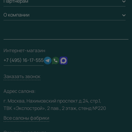
Партнерам
Вызов замерщика
Рейки, баффели, стеллажи
Гарантия
Доставка
О компании
Погонаж
Дизайнерам / архитекторам
Вопрос-ответ
Монтаж
Накладки на дверь
Франшизам / дилерам
Контакты
Проекты
Ремонт дверей
Скачать материалы
О фабрике
Полезная информация
Подготовка проемов
3D-модели
Интернет-магазин
Сертификаты
Отзывы клиентов
+7 (495) 16-17-555
Производство
Техническая информация
Вакансии
Заказать звонок
Юридическая информация
Медиацентр
Адрес салона:
Видео
г. Москва, Нахимовский проспект д.24, стр.1,
ТВК «Экспострой», 2 пав., 2 этаж, стенд №220
Карта сайта
Все салоны фабрики