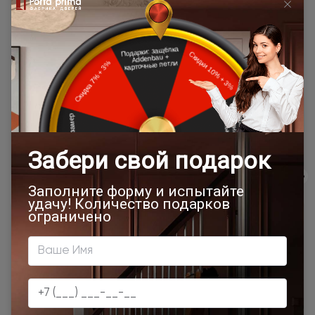
расчёта в
10 км. от МКАД (кроме Щёлковского
одну
шоссе)\КАД
сторону от
МКАД\КАД
Доставка в регионы осуществляется по тарифам нашего
дилера в данном регионе или, при заказе через запрос с
сайта, отдельно рассчитывается менеджером интернет-
магазина.
Подробная информация о доставке
Товар относится к категориям:
Двери модерн
Стильные современные межкомнатные двери
700x1900
900x2000
1000x2100
700x2200
Двери межкомнатные 1000х2000 мм
900x1900
1100x2100
1200x2000
Шампань
Высота 180