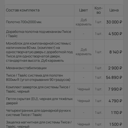
Кол-
Состав комплекта
Цвет
Цена
во
Дуб
30 000
₽
Полотно 700x2000 мм.
1 шт.
карамель
Доработка полотна под механизм Twice
4 500
₽
-
1 шт.
/ Твайс
Моноблок для компланарной системы с
наличником 80 мм, (комплект) на
Дуб
8 140
₽
одностворчатую дверь с доработкой под
1 шт.
карамель
Twice для одностворчатой двери,
стандартная высота, Дуб карамель
2 900
₽
Механизм стабилизации
-
1 шт.
Twice / Твайс система для полотен
54 890
₽
-
1 шт.
800мм R (угол открывания 90 градусов)
Комплект заверток для системы Twice /
7 990
₽
Черный
1 шт.
Твайс, черный
Петля скрытая (EU), черная для тяжёлых
4 790
₽
Черный
1 шт.
дверей
Четырехгранник для одинарной ручки к
1 110
₽
-
1 шт.
системе Twice / Твайс
Защелка магнитная для системы Twice /
1 500
₽
Черный
1 шт.
Твайс, черный