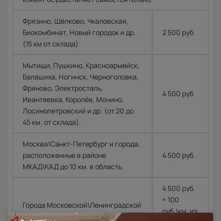
Фрязино, Щёлково, Чкаловская,
Биокомбинат, Новый городок и др.
2 500 руб.
(15 км от склада)
Мытищи, Пушкино, Красноармейск,
Балашиха, Ногинск, Черноголовка,
Фряново, Электросталь,
4 500 руб.
Ивантеевка, Королёв, Монино,
Лосинопетровский и др. (от 20 до
45 км. от склада).
Москва\Санкт-Петербург и города,
расположенные в районе
4 500 руб.
МКАД\КАД до 10 км. в область.
4 500 руб.
+ 100
Города Московской\Ленинградской
руб.\км. из
области, располагающиеся далее