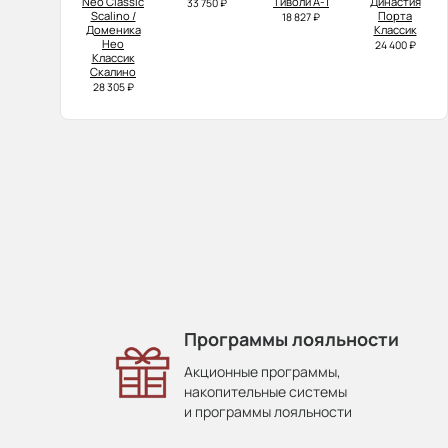
Neo Classic
Тиволи А-1
Династия
33 750 ₽
Scalino /
Порта
18 827 ₽
Доменика
Классик
Нео
24 400 ₽
Классик
Скалино
28 305 ₽
Программы лояльности
Акционные программы,
накопительные системы
и программы лояльности