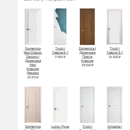
Domenica
Tivoli /
Domenica /
Tivoli /
Neo Classic
Тиволи А-1
Доменика
Тиволи З-1
Decoro /
Порта
17 935 ₽
34 500 ₽
Доменика
Классик
Нео
39 500 ₽
Классик
Декоро
20 315 ₽
Domenica
Luna / Луна
Tivoli /
Dinastia /