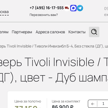
+7 (495) 16-17-555
0
сква
е
Перезвонить вам?
елям
Партнерам
Адреса салонов
Контакты
ь Tivoli Invisible / Тиволи Инвизибл Б-4, Без стекла (ДГ), 
ь Tivoli Invisible 
ДГ), цвет - Дуб шам
Цена за полотно
Цена за комплект
86 900
₽