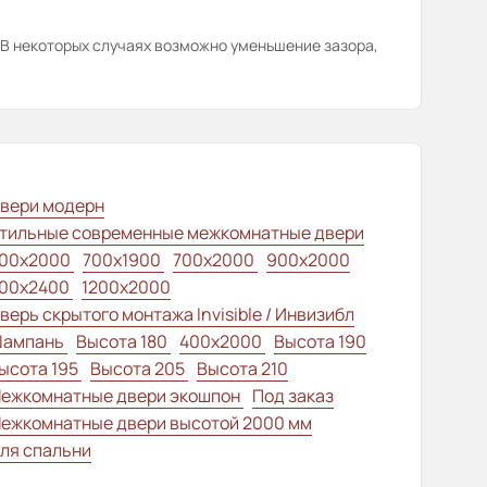
В некоторых случаях возможно уменьшение зазора,
вери модерн
тильные современные межкомнатные двери
00x2000
700x1900
700x2000
900x2000
00x2400
1200x2000
верь скрытого монтажа Invisible / Инвизибл
ампань
Высота 180
400x2000
Высота 190
ысота 195
Высота 205
Высота 210
ежкомнатные двери экошпон
Под заказ
ежкомнатные двери высотой 2000 мм
ля спальни