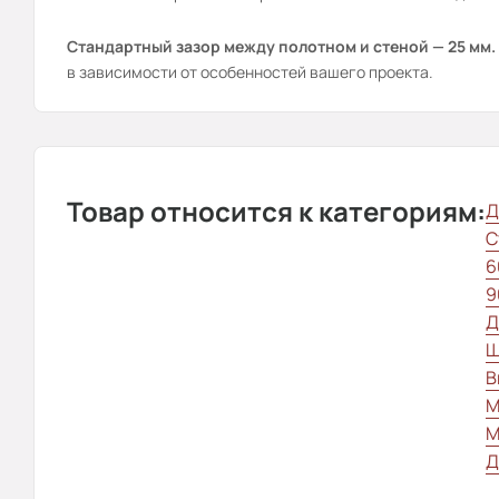
Стандартный зазор между полотном и стеной — 25 мм.
в зависимости от особенностей вашего проекта.
Товар относится к категориям:
Д
С
6
9
Д
Ш
В
М
М
Д