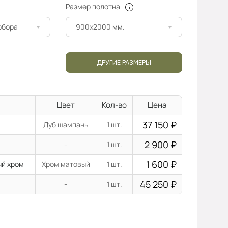
Размер полотна
добора
900x2000 мм.
ДРУГИЕ РАЗМЕРЫ
Цвет
Кол-во
Цена
37 150
₽
Дуб шампань
1 шт.
2 900
₽
-
1 шт.
1 600
₽
ый хром
Хром матовый
1 шт.
45 250
₽
-
1 шт.