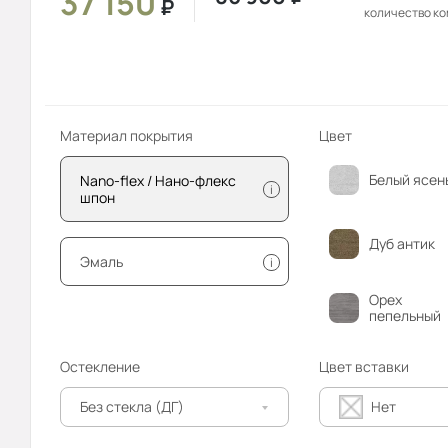
37 150
₽
количество к
Материал покрытия
Цвет
Белый ясен
Nano-flex / Нано-флекс
i
шпон
Дуб антик
Эмаль
i
Орех
пепельный
Остекление
Цвет вставки
Без стекла (ДГ)
Нет