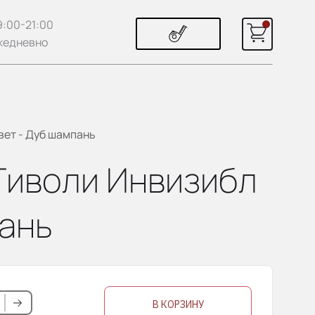
9:00-21:00
жедневно
цвет - Дуб шампань
/ Тиволи Инвизибл
пань
В КОРЗИНУ