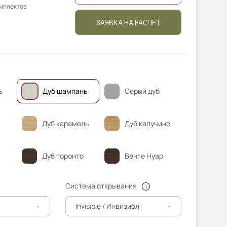
омплектов
ЗАЯВКА НА РАСЧЁТ
ь
Дуб шампань
Серый дуб
Дуб карамель
Дуб капучино
Дуб торонто
Венге Нуар
Система открывания
Invisible / Инвизибл