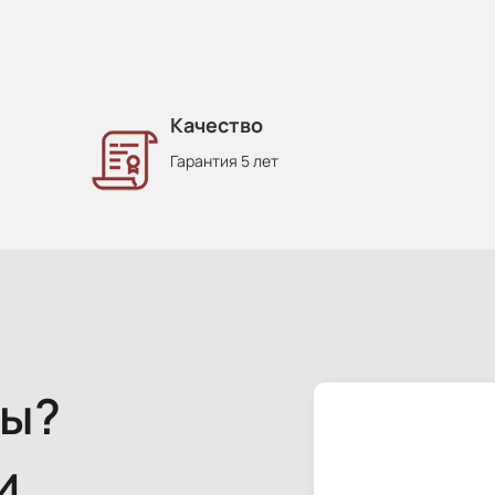
Качество
Гарантия 5 лет
сы?
и.