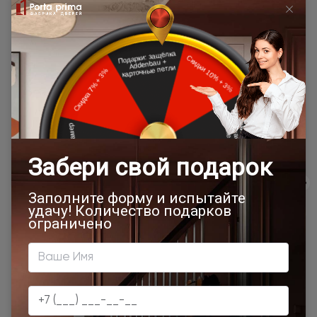
области, располагающиеся далее
расчёта в
10 км. от МКАД (кроме Щёлковского
одну
шоссе)\КАД
сторону от
МКАД\КАД
Доставка в регионы осуществляется по тарифам нашего
дилера в данном регионе или, при заказе через запрос с
сайта, отдельно рассчитывается менеджером интернет-
магазина.
Подробная информация о доставке
Товар относится к категориям:
Двери модерн
Стильные современные межкомнатные двери
700x1900
900x2000
1000x2100
700x2200
Двери межкомнатные 1000х2000 мм
900x1900