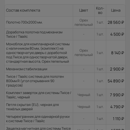
Кол-
Состав комплекта
Цвет
Цена
во
Орех
28 560
₽
Полотно 700x2000 мм.
1 шт.
пепельный
Доработка полотна под механизм
4 500
₽
-
1 шт.
Twice / Твайс
Моноблок для компланарной системы
с наличником 80 мм, (комплект) на
Орех
8 140
₽
одностворчатую дверь с доработкой
1 шт.
пепельный
под Twice для одностворчатой двери,
стандартная высота, Орех пепельный
2 900
₽
Механизм стабилизации
-
1 шт.
Twice / Твайс система для полотен
54 890
₽
800мм R (угол открывания 90
-
1 шт.
градусов)
Комплект заверток для системы Twice /
7 990
₽
Черный
1 шт.
Твайс, черный
Петля скрытая (EU), черная для
4 790
₽
Черный
1 шт.
тяжёлых дверей
Четырехгранник для одинарной ручки
1 110
₽
-
1 шт.
к системе Twice / Твайс
Защелка магнитная для системы Twice