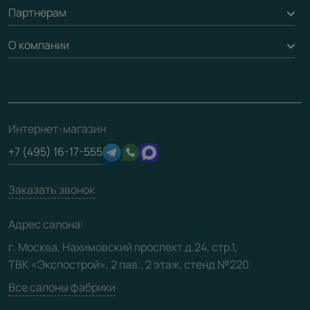
Обмен и возврат
Партнерам
Вызов замерщика
Рейки, баффели, стеллажи
Гарантия
Доставка
О компании
Погонаж
Дизайнерам / архитекторам
Вопрос-ответ
Монтаж
Накладки на дверь
Франшизам / дилерам
Контакты
Проекты
Ремонт дверей
Скачать материалы
О фабрике
Полезная информация
Подготовка проемов
3D-модели
Интернет-магазин
Сертификаты
Отзывы клиентов
+7 (495) 16-17-555
Производство
Техническая информация
Вакансии
Заказать звонок
Юридическая информация
Медиацентр
Адрес салона:
Видео
г. Москва, Нахимовский проспект д.24, стр.1,
ТВК «Экспострой», 2 пав., 2 этаж, стенд №220
Карта сайта
Все салоны фабрики