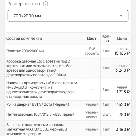
Размер полотна
700x2000 мм.
Кол-
Состав комплекта
Цвет
Цена
во
Дуб
16 850
₽
Полотно 700x2000 мм.
1 шт.
15 165
₽
торонто
Коробка дверная Ltd с врезами под 2
карточные или скрытые петли или без
3 600
₽
-
1 шт.
3 240
₽
врезов для одностворчатых/
двустворчатых полотен до 2100мм
Наличник прямоугольный с хвостовиком
H=80мм Ltd, (комплект) на
1 920
₽
-
1 шт.
1 728
₽
одностворчатую / двустворчатую дверь,
стандартная высота
2 520
₽
Ручка дверная ESTA / Эста (Черный)
Черный
1 шт.
Черный
780
₽
Петля дверная, 100*70*2,5-4ВВ , черный
2 шт.
никель
Защелка с пластиковым язычком,
3 190
₽
магнитная AGB, LM CL BL, черный. В
Черный
1 шт.
комплекте с дверью.