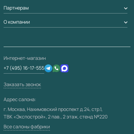
Обмен и возврат
Партнерам
Вызов замерщика
Рейки, баффели, стеллажи
Гарантия
Доставка
О компании
Погонаж
Дизайнерам / архитекторам
Вопрос-ответ
Монтаж
Накладки на дверь
Франшизам / дилерам
Контакты
Проекты
Ремонт дверей
Скачать материалы
О фабрике
Полезная информация
Подготовка проемов
3D-модели
Интернет-магазин
Сертификаты
Отзывы клиентов
+7 (495) 16-17-555
Производство
Техническая информация
Вакансии
Заказать звонок
Юридическая информация
Медиацентр
Адрес салона:
Видео
г. Москва, Нахимовский проспект д.24, стр.1,
ТВК «Экспострой», 2 пав., 2 этаж, стенд №220
Карта сайта
Все салоны фабрики