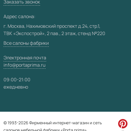
Вакансии
Заказать звонок
Юридическая информация
Медиацентр
Адрес салона:
Видео
г. Москва, Нахимовский проспект д.24, стр.1,
ТВК «Экспострой», 2 пав., 2 этаж, стенд №220
Карта сайта
Все салоны фабрики
Электронная почта
info@portaprima.ru
09:00-21:00
ежедневно
© 1993-2026 Фирменный интернет-магазин и сеть
салонов мебельной фабрики «Porta prima»