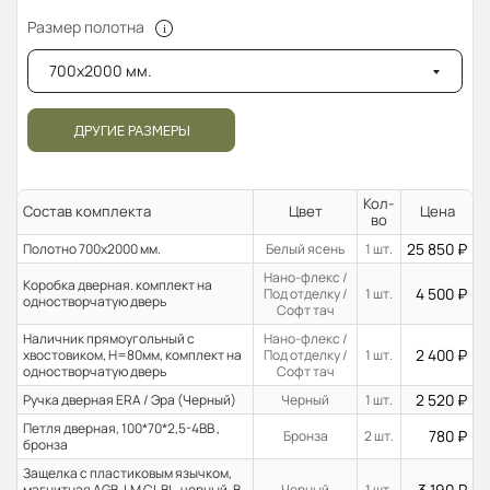
Размер полотна
700x2000 мм.
ДРУГИЕ РАЗМЕРЫ
Кол-
Состав комплекта
Цвет
Цена
во
25 850
₽
Полотно 700x2000 мм.
Белый ясень
1 шт.
Нано-флекс /
Коробка дверная. комплект на
4 500
₽
Под отделку /
1 шт.
одностворчатую дверь
Софт тач
Наличник прямоугольный с
Нано-флекс /
2 400
₽
хвостовиком, H=80мм, комплект на
Под отделку /
1 шт.
одностворчатую дверь
Софт тач
2 520
₽
Ручка дверная ERA / Эра (Черный)
Черный
1 шт.
Петля дверная, 100*70*2,5-4ВВ ,
780
₽
Бронза
2 шт.
бронза
Защелка с пластиковым язычком,
3 190
₽
магнитная AGB, LM CL BL, черный. В
Черный
1 шт.