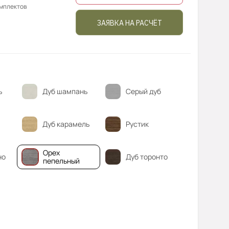
омплектов
ЗАЯВКА НА РАСЧЁТ
ь
Дуб шампань
Серый дуб
Дуб карамель
Рустик
Орех
но
Дуб торонто
пепельный