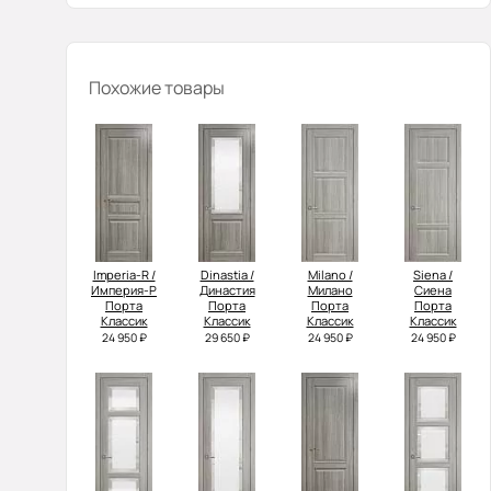
Похожие товары
Imperia-R /
Dinastia /
Milano /
Siena /
Империя-Р
Династия
Милано
Сиена
Порта
Порта
Порта
Порта
Классик
Классик
Классик
Классик
24 950 ₽
29 650 ₽
24 950 ₽
24 950 ₽