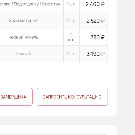
2 400
₽
лекс / Под отделку / Софт тач
1 шт.
2 520
₽
Хром матовый
1 шт.
2
780
₽
Черный никель
шт.
3 190
₽
Черный
1 шт.
 ЗАМЕРЩИКА
ЗАПРОСИТЬ КОНСУЛЬТАЦИЮ