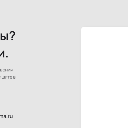
сы?
и.
звоним,
ишите в
ma.ru