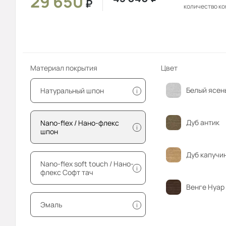
29 650
₽
количество к
Материал покрытия
Цвет
Белый ясен
Натуральный шпон
i
Дуб антик
Nano-flex / Нано-флекс
i
шпон
Дуб капучи
Nano-flex soft touch / Нано-
i
флекс Софт тач
Венге Нуар
Эмаль
i