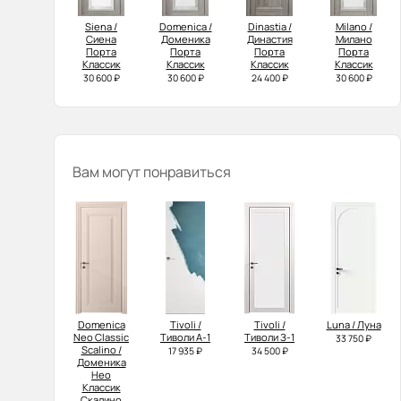
Siena /
Domenica /
Dinastia /
Milano /
Сиена
Доменика
Династия
Милано
Порта
Порта
Порта
Порта
Классик
Классик
Классик
Классик
30 600 ₽
30 600 ₽
24 400 ₽
30 600 ₽
Вам могут понравиться
Domenica
Tivoli /
Tivoli /
Luna / Луна
Neo Classic
Тиволи А-1
Тиволи З-1
33 750 ₽
Scalino /
17 935 ₽
34 500 ₽
Доменика
Нео
Классик
Скалино