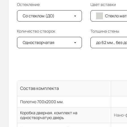
Остекление
Цвет вставки
Со стеклом (ДО)
Стекло мателюкс (
Количество створок
Толщина стены
Одностворчатая
до 62 мм., без 
Состав комплекта
Полотно 700x2000 мм.
Коробка дверная. комплект на
Нано-ф
одностворчатую дверь