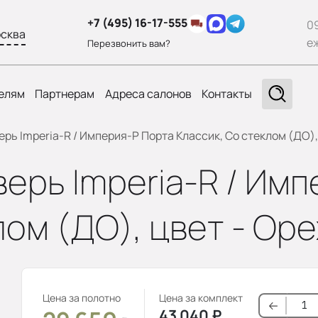
+7 (495) 16-17-555
0
сква
е
Перезвонить вам?
елям
Партнерам
Адреса салонов
Контакты
ь Imperia-R / Империя-Р Порта Классик, Со стеклом (ДО),
ерь Imperia-R / Имп
лом (ДО), цвет - Ор
Цена за полотно
Цена за комплект
43 040
₽