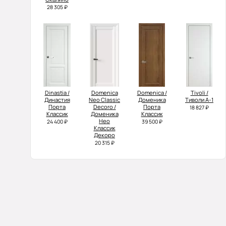
28 305 ₽
Dinastia /
Domenica
Domenica /
Tivoli /
Династия
Neo Classic
Доменика
Тиволи А-1
Порта
Decoro /
Порта
18 827 ₽
Классик
Доменика
Классик
Нео
24 400 ₽
39 500 ₽
Классик
Декоро
20 315 ₽