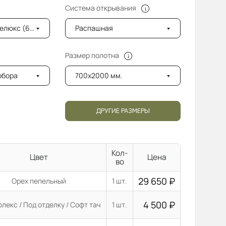
Система открывания
6мм) с фацетом
Распашная
Размер полотна
добора
700x2000 мм.
ДРУГИЕ РАЗМЕРЫ
Кол-
Цвет
Цена
во
29 650
₽
Орех пепельный
1 шт.
4 500
₽
лекс / Под отделку / Софт тач
1 шт.