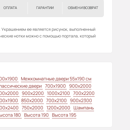
ОПЛАТА
ГАРАНТИИ
ОБМЕН И ВОЗВРАТ
и. Украшением ее является рисунок, выполненный
ические нотки можно с помощью портала, который
00x1900
Межкомнатные двери 55х190 см
лассические двери
700x1900
900x2000
00x2000
900x2200
1000x2100
700x2200
00x1900
850x2000
700x2100
900x2300
00x2400
750x2000
1200x2000
Шампань
ысота 180
Высота 190
Высота 195