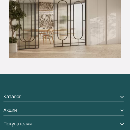
Каталог
Акции
Межкомнатные двери
Подбор двери
Покупателям
Акции компании