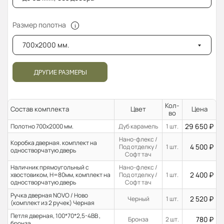
Размер полотна
700x2000 мм.
ДРУГИЕ РАЗМЕРЫ
Кол-
Состав комплекта
Цвет
Цена
во
29 650
₽
Полотно 700x2000 мм.
Дуб карамель
1 шт.
Нано-флекс /
Коробка дверная. комплект на
4 500
₽
Под отделку /
1 шт.
одностворчатую дверь
Софт тач
Наличник прямоугольный с
Нано-флекс /
2 400
₽
хвостовиком, H=80мм, комплект на
Под отделку /
1 шт.
одностворчатую дверь
Софт тач
Ручка дверная NOVO / Ново
2 520
₽
Черный
1 шт.
(комплект из 2 ручек) Черная
Петля дверная, 100*70*2,5-4ВВ ,
780
₽
Бронза
2 шт.
бронза