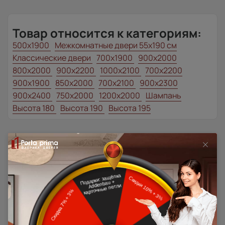
Товар относится к категориям:
500x1900
Межкомнатные двери 55х190 см
Классические двери
700x1900
900x2000
800x2000
900x2200
1000x2100
700x2200
900x1900
850x2000
700x2100
900x2300
900x2400
750x2000
1200x2000
Шампань
Высота 180
Высота 190
Высота 195
Наши преимущества