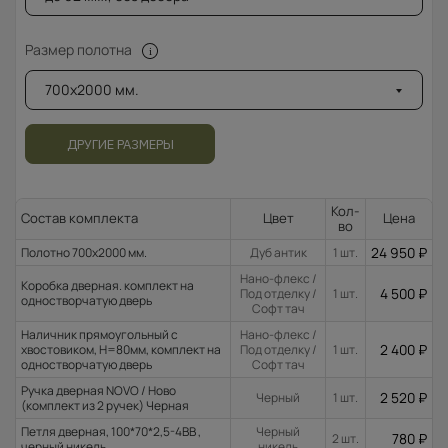
Размер полотна
700x2000 мм.
ДРУГИЕ РАЗМЕРЫ
Кол-
Состав комплекта
Цвет
Цена
во
24 950
₽
Полотно 700x2000 мм.
Дуб антик
1 шт.
Нано-флекс /
Коробка дверная. комплект на
4 500
₽
Под отделку /
1 шт.
одностворчатую дверь
Софт тач
Наличник прямоугольный с
Нано-флекс /
2 400
₽
хвостовиком, H=80мм, комплект на
Под отделку /
1 шт.
одностворчатую дверь
Софт тач
Ручка дверная NOVO / Ново
2 520
₽
Черный
1 шт.
(комплект из 2 ручек) Черная
Петля дверная, 100*70*2,5-4ВВ ,
Черный
780
₽
2 шт.
черный никель
никель