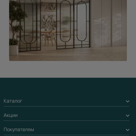
Каталог
Акции
Межкомнатные двери
Подбор двери
Покупателям
Акции компании