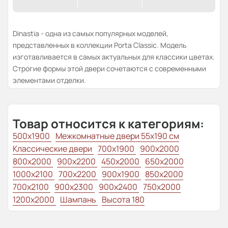
Dinastia - одна из самых популярных моделей,
представленных в коллекции Porta Classic. Модель
изготавливается в самых актуальных для классики цветах.
Строгие формы этой двери сочетаются с современными
элементами отделки.
Товар относится к категориям:
500x1900
Межкомнатные двери 55х190 см
Классические двери
700x1900
900x2000
800x2000
900x2200
450x2000
650x2000
1000x2100
700x2200
900x1900
850x2000
700x2100
900x2300
900x2400
750x2000
1200x2000
Шампань
Высота 180