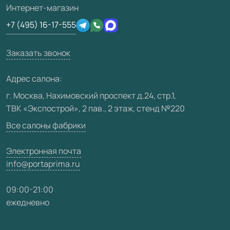
Подготовка проемов
3D-модели
Интернет-магазин
Сертификаты
Отзывы клиентов
+7 (495) 16-17-555
Производство
Техническая информация
Вакансии
Заказать звонок
Юридическая информация
Медиацентр
Адрес салона:
Видео
г. Москва, Нахимовский проспект д.24, стр.1,
ТВК «Экспострой», 2 пав., 2 этаж, стенд №220
Карта сайта
Все салоны фабрики
Электронная почта
info@portaprima.ru
09:00-21:00
ежедневно