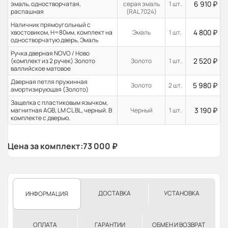
6 910
₽
эмаль, одностворчатая,
серая эмаль
1 шт.
распашная
(RAL 7024)
Наличник прямоугольный с
4 800
₽
хвостовиком, H=80мм, комплект на
Эмаль
1 шт.
одностворчатую дверь, Эмаль
Ручка дверная NOVO / Ново
2 520
₽
(комплект из 2 ручек) Золото
Золото
1 шт.
валлийское матовое
Дверная петля пружинная
5 980
₽
Золото
2 шт.
амортизирующая (Золото)
Защелка с пластиковым язычком,
3 190
₽
магнитная AGB, LM CL BL, черный. В
Черный
1 шт.
комплекте с дверью.
Цена за комплект:
73 000
₽
ДОСТАВКА
УСТАНОВКА
ИНФОРМАЦИЯ
ОПЛАТА
ГАРАНТИИ
ОБМЕН И ВОЗВРАТ