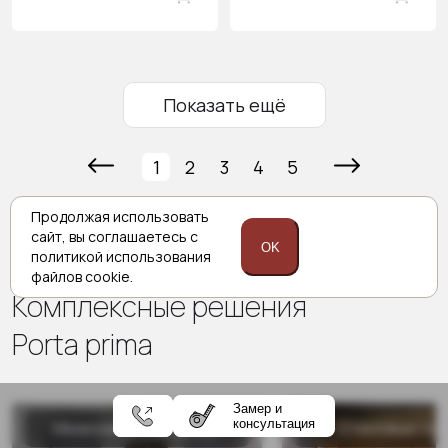
Показать ещё
1
2
3
4
5
Продолжая использовать
сайт,
вы соглашаетесь с
OK
политикой
использования
файлов cookie.
Комплексные решения
Porta prima
Замер и
консультация
Межкомнатные двери
Стеновые па