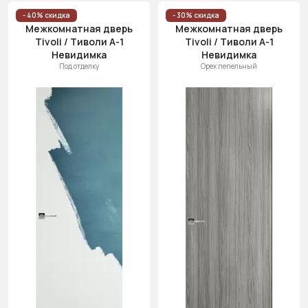
Цена
- 40% скидка
- 30% скидка
Межкомнатная дверь
Межкомнатная дверь
(возр.)
Tivoli / Тиволи А-1
Tivoli / Тиволи А-1
Цена (убыв.)
Невидимка
Невидимка
Под отделку
Орех пепельный
Cначала
новинки
Cначала
скидки