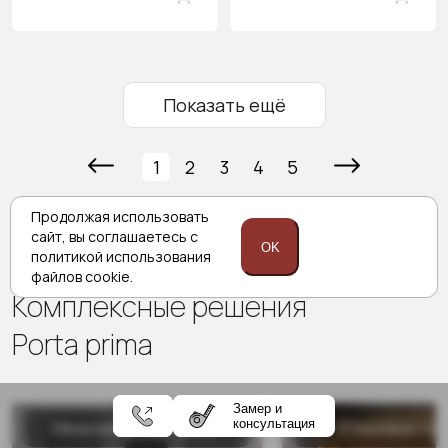
Показать ещё
1
2
3
4
5
Продолжая использовать
сайт,
вы соглашаетесь с
OK
политикой
использования
файлов cookie.
Комплексные решения
Porta prima
Замер и
консультация
Межкомнатные двери
Стеновые па