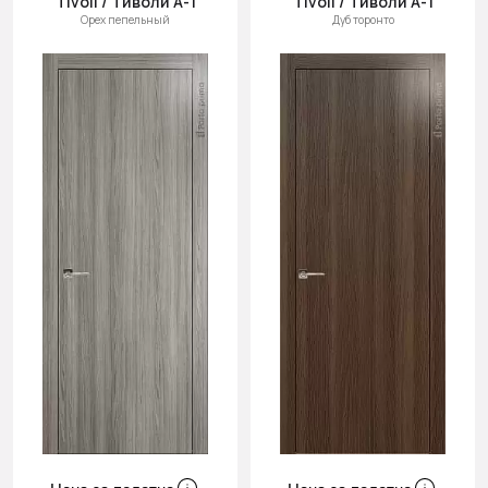
Tivoli / Тиволи А-1
Tivoli / Тиволи А-1
Орех пепельный
Дуб торонто