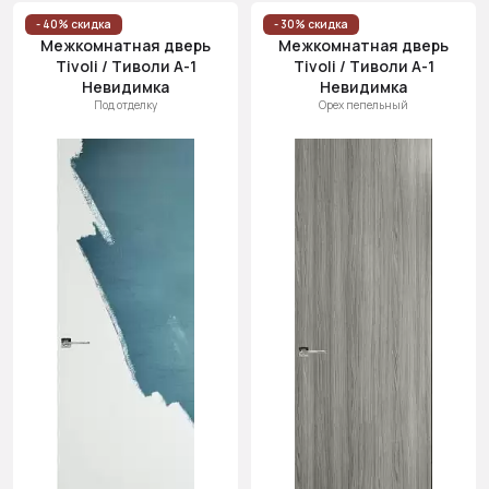
Цена
- 40% скидка
- 30% скидка
Межкомнатная дверь
Межкомнатная дверь
(возр.)
Tivoli / Тиволи А-1
Tivoli / Тиволи А-1
Цена (убыв.)
Невидимка
Невидимка
Под отделку
Орех пепельный
Cначала
новинки
Cначала
скидки