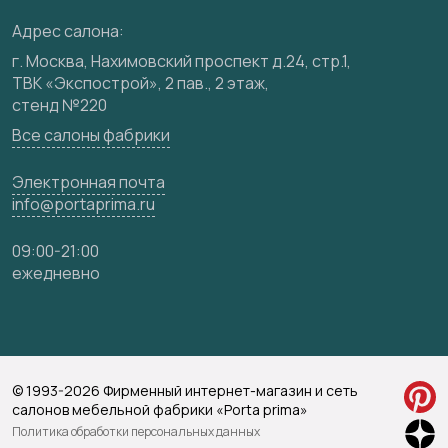
Видео
Адрес салона:
Карта сайта
г. Москва, Нахимовский проспект д.24, стр.1,
ТВК «Экспострой», 2 пав., 2 этаж,
стенд №220
Все салоны фабрики
Электронная почта
info@portaprima.ru
09:00-21:00
ежедневно
© 1993-2026 Фирменный интернет-магазин и сеть
салонов мебельной фабрики «Porta prima»
Политика обработки персональных данных