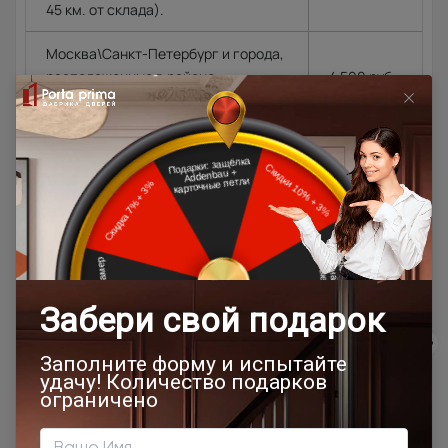
45 км. от склада).
Москва\Санкт-Петербург и города,
расположенные в районе
4 500 руб.
МКАД\КАД до 10 км. в область.
4 500 руб.
+ 100
Города Московской\Ленинградской
руб.\км. из
области, располагающиеся далее
расчёта в
10 км. от МКАД (кроме Щёлковского
одну
шоссе)\КАД
сторону от
МКАД\КАД
Доставка в регионы осуществляется по тарифам нашего
дилера в данном регионе или, при заказе через запрос с
сайта, отдельно рассчитывается менеджером интернет-
магазина.
Подробная информация о доставке