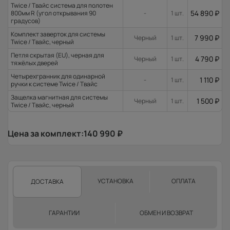
Twice / Твайс система для полотен
54 890
₽
800мм R (угол открывания 90
-
1 шт.
градусов)
Комплект заверток для системы
7 990
₽
Черный
1 шт.
Twice / Твайс, черный
Петля скрытая (EU), черная для
4 790
₽
Черный
1 шт.
тяжёлых дверей
Четырехгранник для одинарной
1 110
₽
-
1 шт.
ручки к системе Twice / Твайс
Защелка магнитная для системы
1 500
₽
Черный
1 шт.
Twice / Твайс, черный
Цена за комплект:
140 990
₽
УСТАНОВКА
ОПЛАТА
ДОСТАВКА
ГАРАНТИИ
ОБМЕН И ВОЗВРАТ