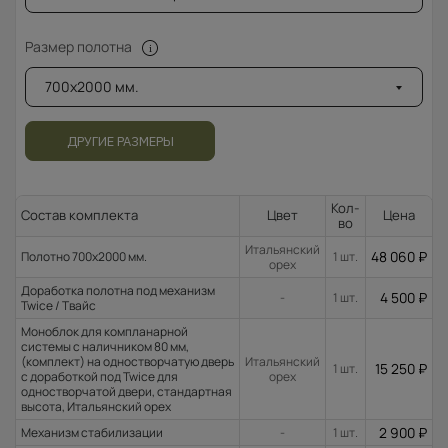
Размер полотна
700x2000 мм.
ДРУГИЕ РАЗМЕРЫ
Кол-
Состав комплекта
Цвет
Цена
во
Итальянский
48 060
₽
Полотно 700x2000 мм.
1 шт.
орех
Доработка полотна под механизм
4 500
₽
-
1 шт.
Twice / Твайс
Моноблок для компланарной
системы с наличником 80 мм,
(комплект) на одностворчатую дверь
Итальянский
15 250
₽
1 шт.
с доработкой под Twice для
орех
одностворчатой двери, стандартная
высота, Итальянский орех
2 900
₽
Механизм стабилизации
-
1 шт.