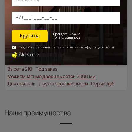
Товар относится к категориям:
Классические двери
700x1900
900x2000
1000x2100
700x2200
900x1900
1100x2100
1200x2000
Шампань
Межкомнатные двери из натурального шпона
Высота 180
Высота 190
Высота 195
Высота 205
Высота 210
Под заказ
Межкомнатные двери высотой 2000 мм
Для спальни
Двухсторонние двери
Серый дуб
Наши преимущества