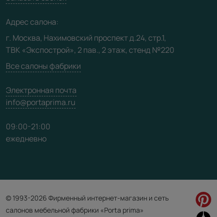
Медиацентр
Адрес салона:
Видео
г. Москва, Нахимовский проспект д.24, стр.1,
ТВК «Экспострой», 2 пав., 2 этаж, стенд №220
Карта сайта
Все салоны фабрики
Электронная почта
info@portaprima.ru
09:00-21:00
ежедневно
© 1993-2026 Фирменный интернет-магазин и сеть
салонов мебельной фабрики «Porta prima»