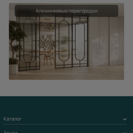
Алюминиевые перегородки
Каталог
Акции
Межкомнатные двери