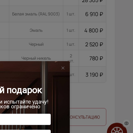
28 305
₽
6 910
₽
Белая эмаль (RAL 9003)
1 шт.
4 800
₽
Эмаль
1 шт.
2 520
₽
Черный
1 шт.
2
780
₽
Черный никель
шт.
3 190
₽
Черный
1 шт.
 ЗАМЕРЩИКА
ЗАПРОСИТЬ КОНСУЛЬТАЦИЮ