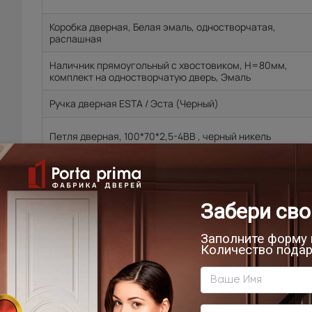
Коробка дверная, Белая эмаль, одностворчатая,
распашная
Наличник прямоугольный с хвостовиком, H=80мм,
комплект на одностворчатую дверь, Эмаль
Ручка дверная ESTA / Эста (Черный)
Петля дверная, 100*70*2,5-4ВВ , черный никель
Защелка с пластиковым язычком, магнитная AGB, LM CL
BL, черный. В комплекте с дверью.
Цена за комплект:
46 505
₽
51 500
₽
В КОРЗИНУ
ВЫЗВАТЬ