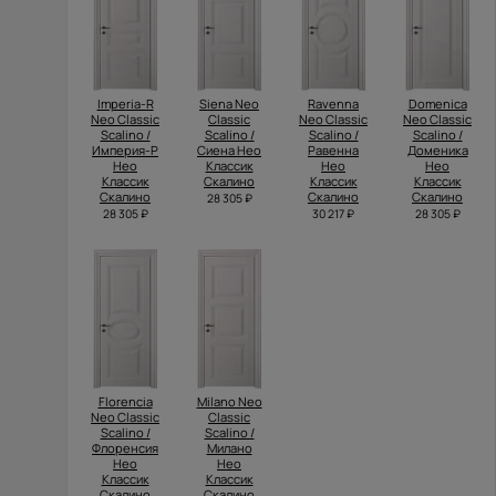
Imperia-R
Siena Neo
Ravenna
Domenica
Neo Classic
Classic
Neo Classic
Neo Classic
Scalino /
Scalino /
Scalino /
Scalino /
Империя-Р
Сиена Нео
Равенна
Доменика
Нео
Классик
Нео
Нео
Классик
Скалино
Классик
Классик
Скалино
Скалино
Скалино
28 305 ₽
28 305 ₽
30 217 ₽
28 305 ₽
Florencia
Milano Neo
Neo Classic
Classic
Scalino /
Scalino /
Флоренсия
Милано
Нео
Нео
Классик
Классик
Скалино
Скалино