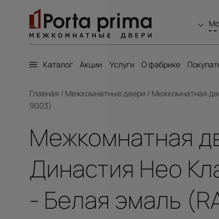
Мо
Каталог
Акции
Услуги
О фабрике
Покупат
Главная
/
Межкомнатные двери
/
Межкомнатная двер
9003)
Межкомнатная две
Династия Нео Кла
- Белая эмаль (R