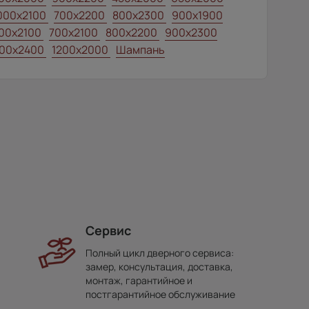
000x2100
700x2200
800x2300
900x1900
00x2100
700x2100
800x2200
900x2300
00x2400
1200x2000
Шампань
Сервис
Полный цикл дверного сервиса:
замер, консультация, доставка,
монтаж, гарантийное и
постгарантийное обслуживание