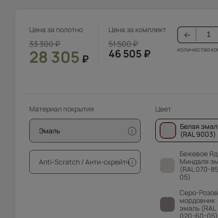
Цена за полотно
Цена за комплект
33 300
₽
51 500
₽
количество к
28 305
46 505
₽
₽
Материал покрытия
Цвет
Белая эмал
Эмаль
i
(RAL 9003)
Бежевое Яд
Миндаля э
Апti-Sсrаtсh / Анти-скрейтч
i
(RAL 070-85
05)
Серо-Розо
мордовник
эмаль (RAL
020-60-05)