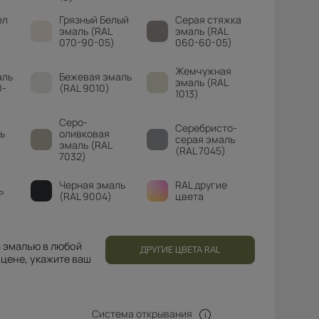
ел
Грязный Белый
Серая стяжка
эмаль (RAL
эмаль (RAL
070-90-05)
060-60-05)
Жемчужная
аль
Бежевая эмаль
эмаль (RAL
0-
(RAL 9010)
1013)
Серо-
Серебристо-
ь
оливковая
серая эмаль
эмаль (RAL
(RAL 7045)
7032)
Черная эмаль
RAL другие
ь
(RAL 9004)
цвета
 эмалью в любой
ДРУГИЕ ЦВЕТА RAL
 цене, укажите ваш
Система открывания