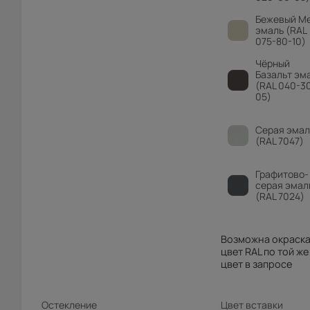
Бежевый М
эмаль (RAL
075-80-10)
Чёрный
Базальт эм
(RAL 040-3
05)
Серая эмал
(RAL 7047)
Графитово-
серая эмал
(RAL 7024)
Возможна окраска
цвет RAL по той же
цвет в запросе
Остекление
Цвет вставки