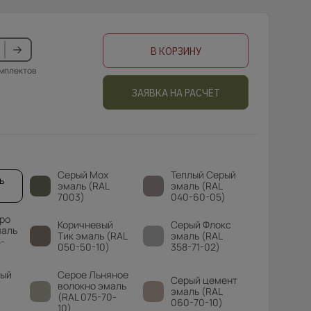
В КОРЗИНУ
омплектов
ЗАЯВКА НА РАСЧЁТ
Серый Мох
Теплый Серый
ь
эмаль (RAL
эмаль (RAL
7003)
040-60-05)
ро
Коричневый
Серый Флокс
маль
Тик эмаль (RAL
эмаль (RAL
-
050-50-10)
358-71-02)
вый
Серое Льняное
Серый цемент
волокно эмаль
эмаль (RAL
(RAL 075-70-
060-70-10)
10)