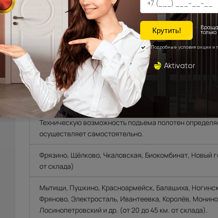
УСТАНОВКА
ОПЛА
ДОСТАВКА
Доставка продукции со склада Компании Porta pri
области, г.Санкт-Петербург, Ленинградской област
Техническую возможность подъема полотен определяе
осуществляет самостоятельно.
Фрязино, Щёлково, Чкаловская, Биокомбинат, Новый го
от склада)
Мытищи, Пушкино, Красноармейск, Балашиха, Ногинск
Фряново, Электросталь, Ивантеевка, Королёв, Монино
Лосинопетровский и др. (от 20 до 45 км. от склада).