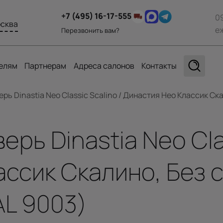
+7 (495) 16-17-555
0
сква
е
Перезвонить вам?
елям
Партнерам
Адреса салонов
Контакты
ь Dinastia Neo Classic Scalino / Династия Нео Классик Ска
рь Dinastia Neo Clas
ссик Скалино, Без с
AL 9003)