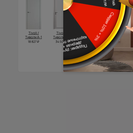
Tivoli /
Tivoli /
Domenica /
Domenica
Тиволи А-1
Тиволи З-1
Доменика
Neo Classic
Порта
Scalino /
18 827 ₽
34 500 ₽
Классик
Доменика
Нео
39 500 ₽
Классик
Скалино
28 305 ₽