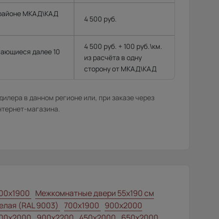
 районе МКАД\КАД
4 500 руб.
4 500 руб. + 100 руб.\км.
гающиеся далее 10
из расчёта в одну
сторону от МКАД\КАД
илера в данном регионе или, при заказе через
нтернет-магазина.
00x1900
Межкомнатные двери 55х190 см
елая (RAL 9003)
700x1900
900x2000
00x2000
900x2200
450x2000
650x2000