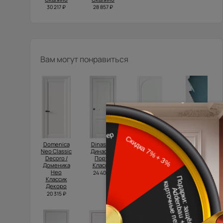
30 217 ₽
28 857 ₽
Вам могут понравиться
Domenica
Dinastia /
Luna / Луна
Tivoli /
Neo Classic
Династия
Тиволи А-1
33 750 ₽
Decoro /
Порта
17 935 ₽
Доменика
Классик
Нео
24 400 ₽
Классик
Декоро
20 315 ₽