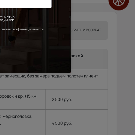
ТА
ГАРАНТИИ
ОБМЕН И ВОЗВРАТ
ma до подъезда в г.Москва, Московской
и.
т замерщик, без замера подъем полотен клиент
родок и др. (15 км
2 500 руб.
, Черноголовка,
,
4 500 руб.