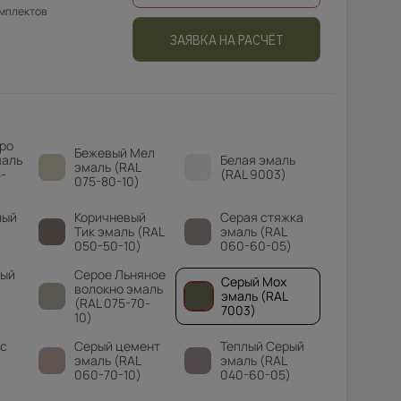
омплектов
ЗАЯВКА НА РАСЧЁТ
ро
Бежевый Мел
маль
Белая эмаль
эмаль (RAL
-
(RAL 9003)
075-80-10)
лый
Коричневый
Серая стяжка
Тик эмаль (RAL
эмаль (RAL
050-50-10)
060-60-05)
вый
Серое Льняное
Серый Мох
волокно эмаль
эмаль (RAL
(RAL 075-70-
7003)
10)
с
Серый цемент
Теплый Серый
эмаль (RAL
эмаль (RAL
060-70-10)
040-60-05)