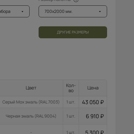
добора
700x2000 мм.
ДРУГИЕ РАЗМЕРЫ
Кол-
Цвет
Цена
во
43 050
₽
Серый Мох эмаль (RAL 7003)
1 шт.
6 910
₽
Черная эмаль (RAL 9004)
1 шт.
5 300
₽
-
1 шт.