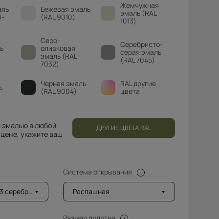
Жемчужная
аль
Бежевая эмаль
эмаль (RAL
0-
(RAL 9010)
1013)
Серо-
Серебристо-
ь
оливковая
серая эмаль
эмаль (RAL
(RAL 7045)
7032)
Черная эмаль
RAL другие
ь
(RAL 9004)
цвета
 эмалью в любой
ДРУГИЕ ЦВЕТА RAL
 цене, укажите ваш
Система открывания
ро с 1 стороны
Распашная
Размер полотна