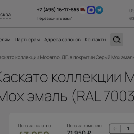
+7 (495) 16-17-555
0
сква
е
Перезвонить вам?
елям
Партнерам
Адреса салонов
Контакты
аскато коллекции Moderno, ДГ, в покрытии Серый Мох эмаль
Каскато коллекции M
Мох эмаль (RAL 7003
Цена за полотно
Цена за комплект
71 950
₽