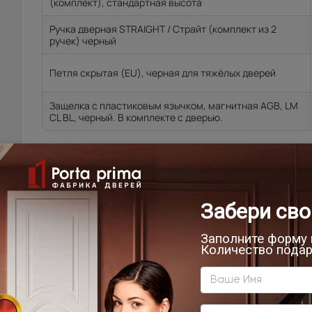
(комплект), стандартная высота
Ручка дверная STRAIGHT / Страйт (комплект из 2
ручек) черный
Петля скрытая (EU), черная для тяжёлых дверей
Защелка с пластиковым язычком, магнитная AGB, LM
CL BL, черный. В комплекте с дверью.
Цена за комплект:
71 950
₽
В КОРЗИНУ
ВЫЗВАТЬ