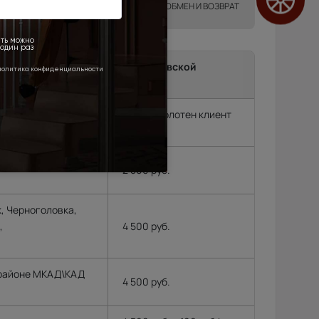
ТА
ГАРАНТИИ
ОБМЕН И ВОЗВРАТ
ma до подъезда в г.Москва, Московской
и.
т замерщик, без замера подъем полотен клиент
родок и др. (15 км
2 500 руб.
, Черноголовка,
,
4 500 руб.
 районе МКАД\КАД
4 500 руб.