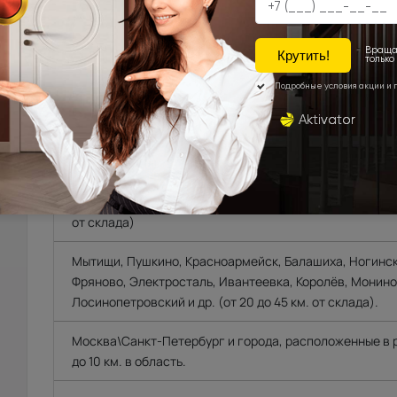
УСТАНОВКА
ОПЛА
ДОСТАВКА
Доставка продукции со склада Компании Porta pri
области, г.Санкт-Петербург, Ленинградской област
Техническую возможность подъема полотен определяе
осуществляет самостоятельно.
Фрязино, Щёлково, Чкаловская, Биокомбинат, Новый го
от склада)
Мытищи, Пушкино, Красноармейск, Балашиха, Ногинск
Фряново, Электросталь, Ивантеевка, Королёв, Монино
Лосинопетровский и др. (от 20 до 45 км. от склада).
Москва\Санкт-Петербург и города, расположенные в
до 10 км. в область.