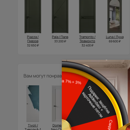
Piazza /
Pala / Пала
Tramonto /
Luna / Луна
Пиазза
Трамонто
33 200 ₽
69 600 ₽
32 650 ₽
32 400 ₽
Вам могут понравиться
Tivoli /
Domenica
Domenica /
Tivoli /
Тиволи А-1
Neo Classic
Доменика
Тиволи З-1