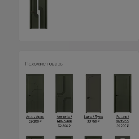
Похожие товары
Arco / Арко
Armonia /
Luna / Луна
Futuro /
Армония
Футуро
29 200 ₽
33 750 ₽
32 800 ₽
29 200 ₽