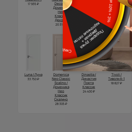
Decoro /
Порта
17 935 ₽
34 500 ₽
Доменика
Классик
Нео
39 500 ₽
Классик
Декоро
20 315 ₽
Luna / Луна
Domenica
Dinastia /
Tivoli /
Neo Classic
Династия
Тиволи А-1
33 750 ₽
Scalino /
Порта
18 827 ₽
Доменика
Классик
Нео
24 400 ₽
Классик
Скалино
28 305 ₽