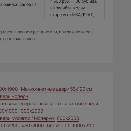
4 500 руб. + 100 руб.\км.
гающиеся далее 10
из расчёта в одну
сторону от МКАД\КАД
илера в данном регионе или, при заказе через
нтернет-магазина.
00x1900
Межкомнатные двери 55х190 см
вери модерн
тильные современные межкомнатные двери
00x1900
900x2000
вери Moderno / Модерно
800x2000
00x2200
450x2000
650x2000
1000x2100