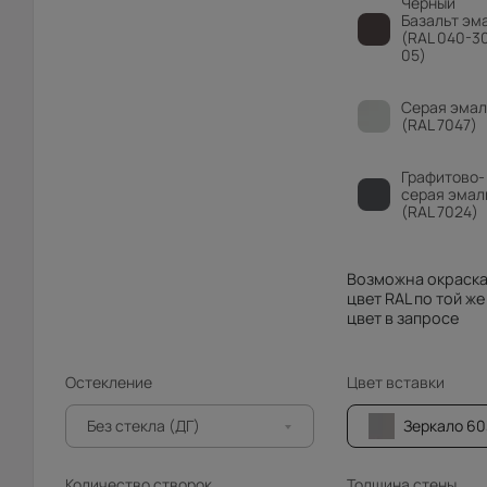
Чёрный
Базальт эм
(RAL 040-3
05)
Серая эмал
(RAL 7047)
Графитово-
серая эмал
(RAL 7024)
Возможна окраска
цвет RAL по той же
цвет в запросе
Остекление
Цвет вставки
Без стекла (ДГ)
Зеркало 603 сереб
Количество створок
Толщина стены