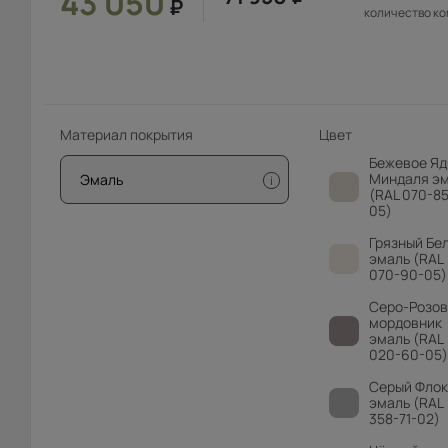
43 050
₽
количество к
Материал покрытия
Цвет
Бежевое Яд
Миндаля э
Эмаль
i
(RAL 070-85
05)
Грязный Бе
эмаль (RAL
070-90-05)
Серо-Розо
мордовник
эмаль (RAL
020-60-05)
Серый Флок
эмаль (RAL
358-71-02)