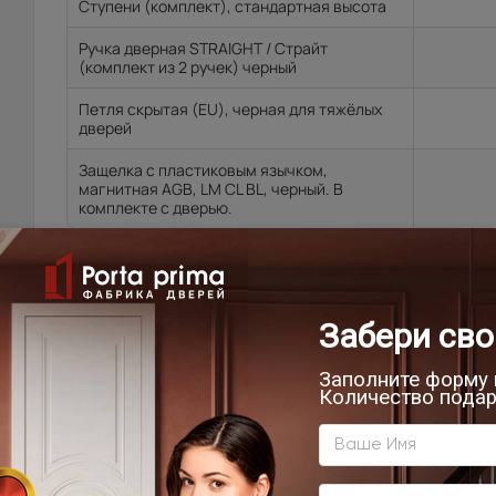
Ступени (комплект), стандартная высота
Ручка дверная STRAIGHT / Страйт
(комплект из 2 ручек) черный
Петля скрытая (EU), черная для тяжёлых
дверей
Защелка с пластиковым язычком,
магнитная AGB, LM CL BL, черный. В
комплекте с дверью.
Цена за комплект:
71 950
₽
В КОРЗИНУ
ВЫЗВАТЬ