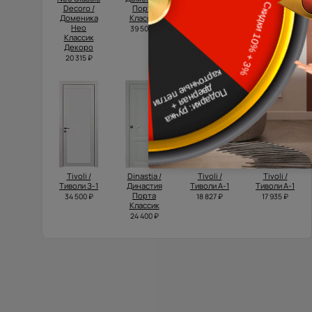
Decoro /
Порта
Scalino /
Доменика
Классик
Доменика
Нео
Нео
39 500 ₽
Классик
Классик
Декоро
Скалино
20 315 ₽
28 305 ₽
Tivoli /
Dinastia /
Tivoli /
Tivoli /
Тиволи З-1
Династия
Тиволи А-1
Тиволи А-1
Порта
34 500 ₽
18 827 ₽
17 935 ₽
Классик
24 400 ₽