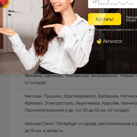
УСТАНОВКА
ОПЛА
ДОСТАВКА
Доставка продукции со склада Компании Porta pri
области, г.Санкт-Петербург, Ленинградской област
Техническую возможность подъема полотен определяе
осуществляет самостоятельно.
Фрязино, Щёлково, Чкаловская, Биокомбинат, Новый го
от склада)
Мытищи, Пушкино, Красноармейск, Балашиха, Ногинск
Фряново, Электросталь, Ивантеевка, Королёв, Монино
Лосинопетровский и др. (от 20 до 45 км. от склада).
Москва\Санкт-Петербург и города, расположенные в
до 10 км. в область.