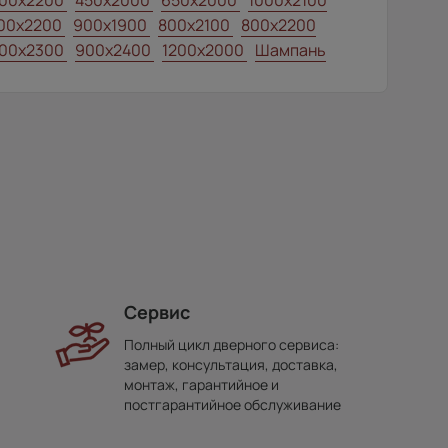
00x2200
450x2000
650x2000
1000x2100
00x2200
900x1900
800x2100
800x2200
00x2300
900x2400
1200x2000
Шампань
Сервис
Полный цикл дверного сервиса:
замер, консультация, доставка,
монтаж, гарантийное и
постгарантийное обслуживание