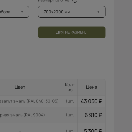
добора
700x2000 мм.
ДРУГИЕ РАЗМЕРЫ
Кол-
Цвет
Цена
во
43 050
₽
азальт эмаль (RAL 040-30-05)
1 шт.
6 910
₽
рная эмаль (RAL 9004)
1 шт.
5 300
₽
-
1 шт.