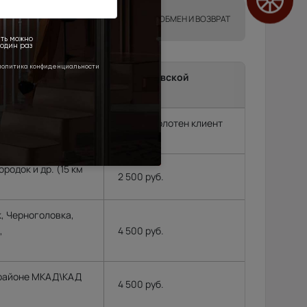
ТА
ГАРАНТИИ
ОБМЕН И ВОЗВРАТ
ma до подъезда в г.Москва, Московской
и.
т замерщик, без замера подъем полотен клиент
родок и др. (15 км
2 500 руб.
, Черноголовка,
,
4 500 руб.
 районе МКАД\КАД
4 500 руб.