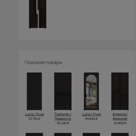
Похожие товары
Luna / Луна
Tramonto /
Luna / Луна
Armonia /
Трамонто
Армония
33 750 ₽
69 600 ₽
32 400 ₽
32 800 ₽