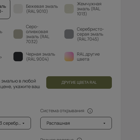
Жемчужная
аль
Бежевая эмаль
эмаль (RAL
0-
(RAL 9010)
1013)
Серо-
Серебристо-
ь
оливковая
серая эмаль
эмаль (RAL
(RAL 7045)
7032)
Черная эмаль
RAL другие
ь
(RAL 9004)
цвета
 эмалью в любой
ДРУГИЕ ЦВЕТА RAL
 цене, укажите ваш
Система открывания
ро с 1 стороны
Распашная
Размер полотна