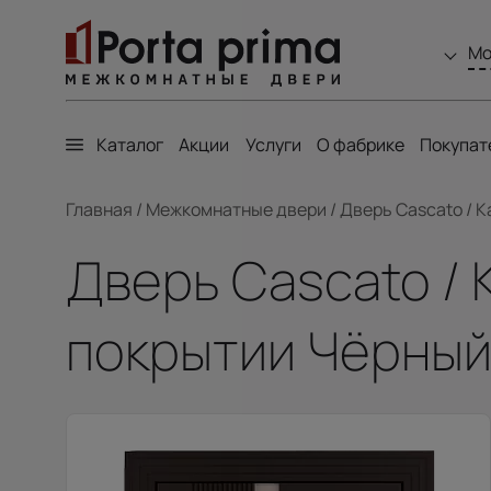
Мо
Каталог
Акции
Услуги
О фабрике
Покупат
Главная
/
Межкомнатные двери
/
Дверь Cascato / К
Дверь Cascato / 
покрытии Чёрный