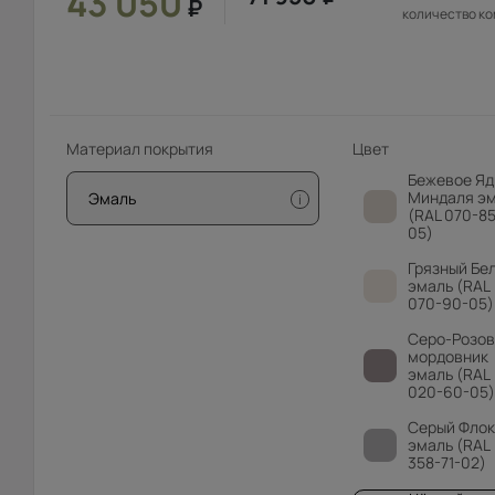
43 050
₽
количество к
Материал покрытия
Цвет
Бежевое Яд
Миндаля э
Эмаль
i
(RAL 070-85
05)
Грязный Бе
эмаль (RAL
070-90-05)
Серо-Розо
мордовник
эмаль (RAL
020-60-05)
Серый Флок
эмаль (RAL
358-71-02)