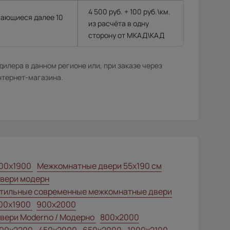
4 500 руб. + 100 руб.\км.
гающиеся далее 10
из расчёта в одну
сторону от МКАД\КАД
илера в данном регионе или, при заказе через
нтернет-магазина.
00x1900
Межкомнатные двери 55х190 см
вери модерн
тильные современные межкомнатные двери
00x1900
900x2000
вери Moderno / Модерно
800x2000