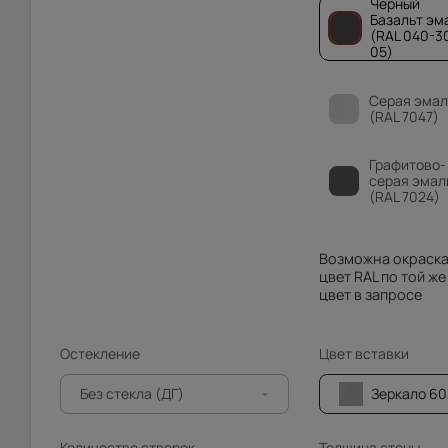
Чёрный
Базальт эм
(RAL 040-3
05)
Серая эмал
(RAL 7047)
Графитово-
серая эмал
(RAL 7024)
Возможна окраска
цвет RAL по той же
цвет в запросе
Остекление
Цвет вставки
Без стекла (ДГ)
Зеркало 603 сереб
Количество створок
Толщина стены