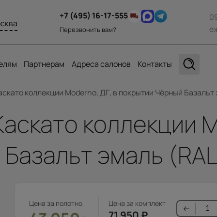
+7 (495) 16-17-555
0
сква
е
Перезвонить вам?
елям
Партнерам
Адреса салонов
Контакты
аскато коллекции Moderno, ДГ, в покрытии Чёрный Базальт
Каскато коллекции M
 Базальт эмаль (RAL
Цена за полотно
Цена за комплект
71 950
₽