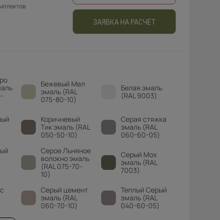
омплектов
ЗАЯВКА НА РАСЧЁТ
ро
Бежевый Мел
маль
Белая эмаль
эмаль (RAL
-
(RAL 9003)
075-80-10)
лый
Коричневый
Серая стяжка
Тик эмаль (RAL
эмаль (RAL
050-50-10)
060-60-05)
вый
Серое Льняное
Серый Мох
волокно эмаль
эмаль (RAL
(RAL 075-70-
7003)
10)
с
Серый цемент
Теплый Серый
эмаль (RAL
эмаль (RAL
060-70-10)
040-60-05)