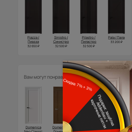
Piazza /
Sinistro /
Pilastro /
Pala / Пала
Пиазза
Синистро
Пиластро
33 200 ₽
32 650 ₽
32 500 ₽
32 500 ₽
Вам могут понравиться
Domenica
Domenica /
Domenica
Luna / Луна
Neo Classic
Доменика
Neo Classic
33 750 ₽