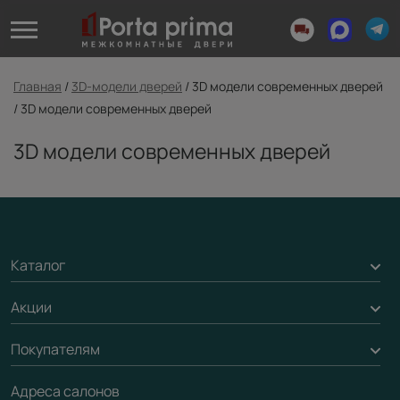
Главная
/
3D-модели дверей
/
3D модели современных дверей
/
3D модели современных дверей
3D модели современных дверей
Каталог
Акции
Межкомнатные двери
Подбор двери
Покупателям
Акции компании
Межкомнатные перегородки
Адреса салонов
Доставка