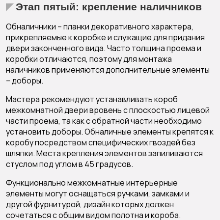
Этап пятый: крепление наличников
Обналичники – планки декоративного характера,
прикрепляемые к коробке и служащие для придания
двери законченного вида. Часто толщина проема и
коробки отличаются, поэтому для монтажа
наличников применяются дополнительные элементы
– доборы.
Мастера рекомендуют устанавливать короб
межкомнатной двери вровень с плоскостью лицевой
части проема, та как с обратной части необходимо
установить доборы. Обналичные элементы крепятся к
коробу посредством специфических гвоздей без
шляпки. Места крепления элементов запиливаются
стуслом под углом в 45 градусов.
Функционально межкомнатные интерьерные
элементы могут оснащаться ручками, замками и
другой фурнитурой, дизайн которых должен
сочетаться с общим видом полотна и короба.