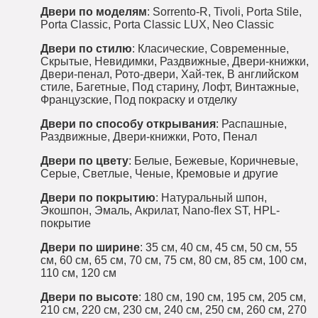
Двери по моделям
:
Sorrento-R
,
Tivoli
,
Porta Stile
,
Porta Classic
,
Porta Classic LUX
,
Neo Classic
Двери по стилю
:
Класические
,
Современные
,
Скрытые
,
Невидимки
,
Раздвижные
,
Двери-книжки
,
Двери-пенал
,
Р
ото-двери
,
Хай-тек
,
В английском
стиле
,
Багетные
,
Под старину
,
Лофт
,
Винтажные
,
Французские
,
Под покраску и отделку
Двери по способу открывания
:
Распашные
,
Раздвижные
,
Двери-книжки
,
Р
ото
,
Пенал
Двери по цвету
:
Белые
,
Бежевые
,
Коричневые
,
Серые
,
Светлые
,
Ченые
,
Кремовые
и другие
Двери по покрытию
:
Натуральный шпон
,
Экошпон
,
Эмаль
,
Акрилат
,
Nano-flex ST
,
HPL-
покрытие
Двери по ширине
:
35 см
,
40 см
,
45 см
,
50 см
,
55
см
,
60 см
,
65 см
,
70 см
,
75 см
,
80 см
,
85 см
,
100 см
,
110 см
,
120 см
Двери по высоте
:
180 см
,
190 см
,
195 см
,
205 см
,
210 см
,
220 см
,
230 см
,
240 см
,
250 см
,
260 см
,
270