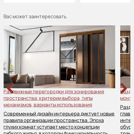
Вас может заинтересовать
Раздвижные перегородки для зонирования
Раздв
пространства: критерии выбора, типы
Previous
Next
монта
механизмов, варианты использования
Раздв
Современный дизайн интерьера диктует новые
главн
правила организации пространства. Эпоха
интер
глухих комнат уступает место концепции
обусл
гибкого жилья, в котором функциональность
тран