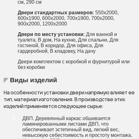
см
,
290 см
Двери стандартных размеров
:
550x2000
,
600x1900
,
600x2000
,
700x1900
,
700x2000
,
900x2000
,
1200x2000
Двери по месту установки
:
Для ванной и
туалета
,
В дом
,
На кухню
,
Для спальни
,
Для
гостиной
,
В коридор
,
Для офиса
,
Для
гардеробной
,
В кладовку
,
На дачу
Двери комплектом с коробкой
и
фурнитурой
или
без коробки
Виды изделий
На особенности установки двери напрямую влияет ее
тип, материал изготовления. В производстве этих
изделий применяется следующее сырье:
ДВП. Деревянный каркас обшивается
ламинированными листами ДВП, что
обеспечивает эстетичный вид, легкий вес,
невысокую себестоимость и простоту монтажа.