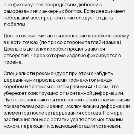
оно фиксируется посредством дюбелей с
саморезами или анкерных болтов. Если дверь имеет
небольшой вес, предпочтение следует отдать
дюбелям.
Достаточным считается крепление коробки к проему
в шести точках (по три со стороны петлей и замка).
Дрелью в деталях коробки проделываются
отверстия, через которые изделие фиксируется в
проеме.
Специалисты рекомендуют при этом снабдить
деревянными прокладками промежуток между
коробом и проемом с шагом равным 40-50 см, что
убережет конструкцию от монтажной деформации.
Пустоты заполняются монтажной пеной с наименьшим
показателем расширения, исключающим деформации
элементов после затвердевания состава. По мере
застывания пены ее остатки удаляются монтажным
ножом, переходят к следующей стадии установки.