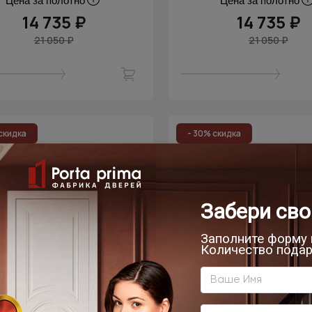
Цена за полотно
Цена за полотно
14 735 ₽
14 735 ₽
21 050 ₽
21 050 ₽
скидка
- 30% скидка
мнатная дверь Tivoli /
Межкомнатная дверь T
воли А-1 Невидимка
Тиволи А-1 Невид
Серый дуб
Дуб торонто