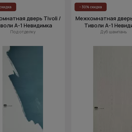
скидка
- 30% скидка
мнатная дверь Tivoli /
Межкомнатная дверь T
воли А-1 Невидимка
Тиволи А-1 Невид
Под отделку
Дуб шампань