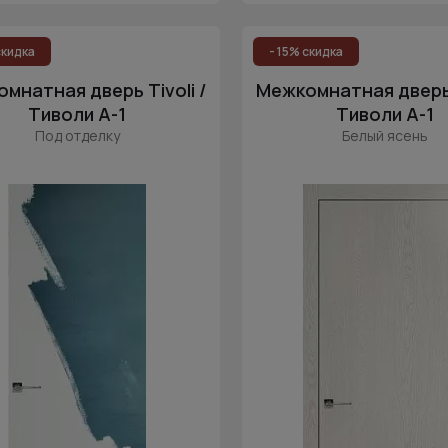
скидка
- 15% скидка
мнатная дверь Tivoli /
Межкомнатная дверь T
Тиволи А-1
Тиволи А-1
Под отделку
Белый ясень