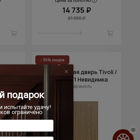
Цена за полотно
14 735 ₽
21 050 ₽
- 30% скидка
ivoli /
Межкомнатная дверь Tivoli /
имка
Тиволи А-1 Невидимка
Дуб карамель