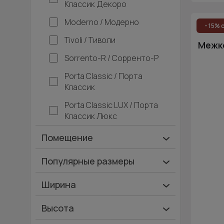
Классик Декоро
Moderno / Модерно
- 15% 
Tivoli / Тиволи
Межко
Sorrento-R / Сорренто-Р
Porta Classic / Порта
Классик
Porta Classic LUX / Порта
Классик Люкс
Помещение
Ванная и туалет
Популярные размеры
Гардеробная
600х2000
Ширина
Гостинная
700х2000
Ширина 40 см
Высота
Дача
900х2000
Ширина 45 см