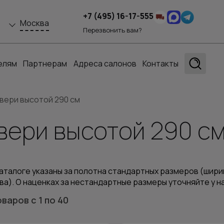
+7 (495) 16-17-555
Москва
Перезвонить вам?
елям
Партнерам
Адреса салонов
Контакты
вери высотой 290 см
ери высотой 290 с
аталоге указаны за полотна стандартных размеров (ширин
ва). О наценках за нестандартные размеры уточняйте у 
оваров
с 1
по 40