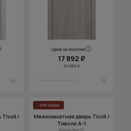
Цена за полотно
17 892 ₽
21 050 ₽
- 15% скидка
ivoli /
Межкомнатная дверь Tivoli /
Тиволи А-1
Магнолия ST