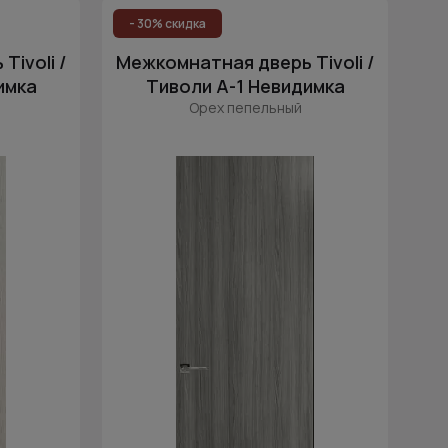
Цена (возр.)
- 30% скидка
Цена (убыв.)
ivoli /
Межкомнатная дверь Tivoli /
Cначала новинки
имка
Тиволи А-1 Невидимка
Орех пепельный
Cначала скидки