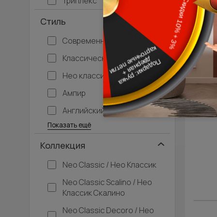
Триплекс
Стиль
Современный
Классический
Нео классика
Ампир
Английский
Багетные
Барокко
Кантри
Крашенные
Лофт
Модерн
Под старину
Прованс
Скандинавский
Современная классика
Хай-тек
Показать ещё
Коллекция
Neo Classic / Нео Классик
Neo Classic Scalino / Нео
Классик Скалино
Neo Classic Decoro / Нео