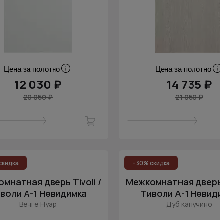
Цена за полотно
Цена за полотно
12 030 ₽
14 735 ₽
20 050 ₽
21 050 ₽
скидка
- 30% скидка
мнатная дверь Tivoli /
Межкомнатная дверь T
воли А-1 Невидимка
Тиволи А-1 Невид
Венге Нуар
Дуб капучино