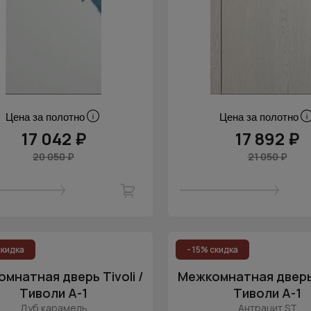
Цена за полотно
Цена за полотно
17 042 ₽
17 892 ₽
20 050 ₽
21 050 ₽
скидка
- 15% скидка
мнатная дверь Tivoli /
Межкомнатная дверь T
Тиволи А-1
Тиволи А-1
Дуб карамель
Антрацит ST