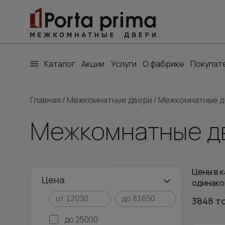
Каталог
Акции
Услуги
О фабрике
Покупат
Главная
/
Межкомнатные двери
/
Межкомнатные д
Межкомнатные дв
Цены в к
Цена
одинако
3848 т
до 25000