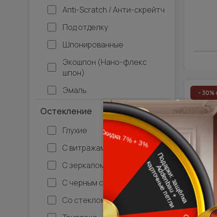
Апti-Sсrаtсh / Анти-скрейтч
Под отделку
Шпонированные
Экошпон (Нано-флекс
шпон)
Эмаль
- 30% 
Остекление
Межко
Ти
Глухие
С витражами
С зеркалом
С черным стеклом
Со стеклом