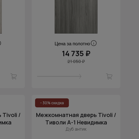
Цена за полотно
14 735 ₽
21 050 ₽
- 30% скидка
ivoli /
Межкомнатная дверь Tivoli /
имка
Тиволи А-1 Невидимка
Дуб антик