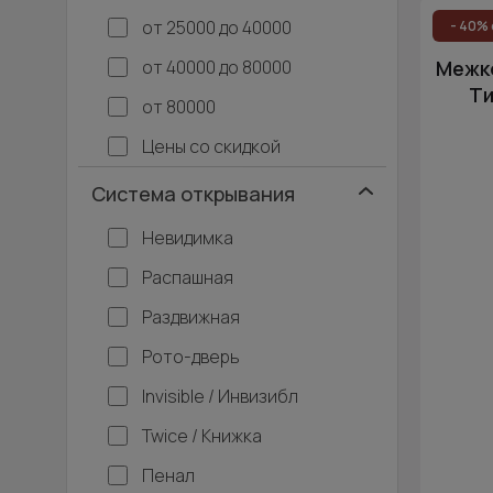
от 25000 до 40000
- 40% 
от 40000 до 80000
Межко
Ти
от 80000
Цены со скидкой
Система открывания
Невидимка
Распашная
Раздвижная
Рото-дверь
Invisible / Инвизибл
Twice / Книжка
Пенал