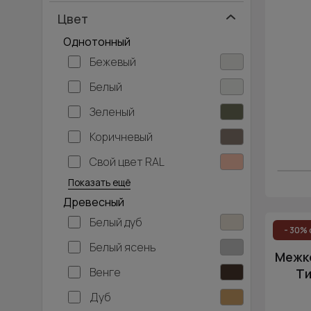
Цвет
Однотонный
Бежевый
Белый
Зеленый
Коричневый
Свой цвет RAL
Серебристый
Серый
Темно-серый
Хаки
Черный
Показать ещё
Древесный
Белый дуб
- 30% 
Белый ясень
Межко
Венге
Ти
Дуб