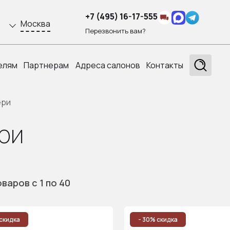
+7 (495) 16-17-555
Москва
Перезвонить вам?
елям
Партнерам
Адреса салонов
Контакты
ери
ри
оваров
с 1
по 40
скидка
- 30% скидка