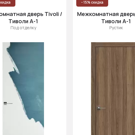
скидка
- 15% скидка
мнатная дверь Tivoli /
Межкомнатная дверь T
Тиволи А-1
Тиволи А-1
Под отделку
Рустик