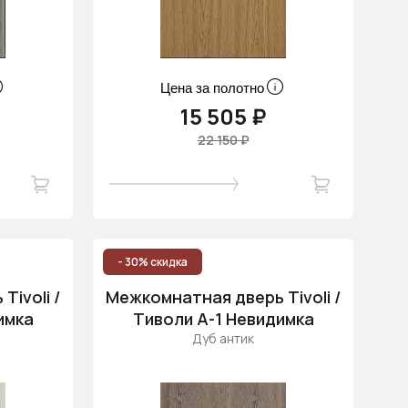
Цена за полотно
15 505 ₽
22 150 ₽
- 30% скидка
ivoli /
Межкомнатная дверь Tivoli /
имка
Тиволи А-1 Невидимка
Дуб антик