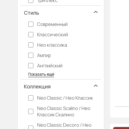
Триплекс
Стиль
Современный
Классический
Нео классика
Ампир
Английский
Багетные
Барокко
Кантри
Крашенные
Лофт
Модерн
Под старину
Прованс
Скандинавский
Современная классика
Хай-тек
Показать ещё
Коллекция
Neo Classic / Нео Классик
Neo Classic Scalino / Нео
Классик Скалино
Neo Classic Decoro / Нео