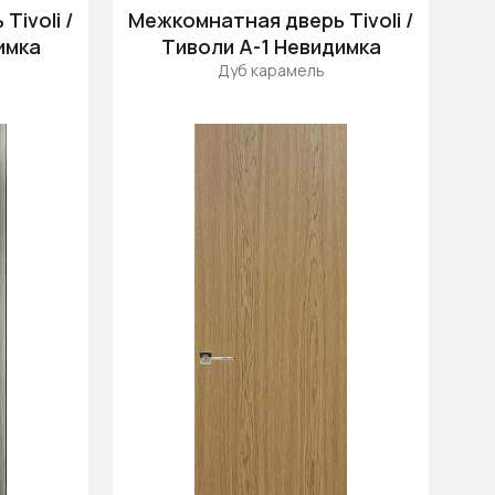
Цена (убыв.)
ivoli /
Межкомнатная дверь Tivoli /
Cначала новинки
имка
Тиволи А-1 Невидимка
Дуб карамель
Cначала скидки