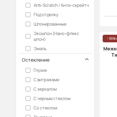
Апti-Sсrаtсh / Анти-скрейтч
Под отделку
Шпонированные
Экошпон (Нано-флекс
шпон)
- 30% 
Межко
Эмаль
Ти
Остекление
Глухие
С витражами
С зеркалом
С черным стеклом
Со стеклом