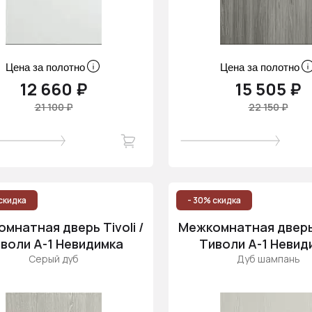
Цена за полотно
Цена за полотно
12 660 ₽
15 505 ₽
21 100 ₽
22 150 ₽
скидка
- 30% скидка
мнатная дверь Tivoli /
Межкомнатная дверь T
воли А-1 Невидимка
Тиволи А-1 Невид
Серый дуб
Дуб шампань