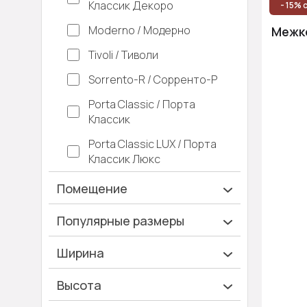
Классик Декоро
- 15% 
Moderno / Модерно
Межко
Tivoli / Тиволи
Sorrento-R / Сорренто-Р
Porta Classic / Порта
Классик
Porta Classic LUX / Порта
Классик Люкс
Помещение
Ванная и туалет
Популярные размеры
Гардеробная
600х2000
Ширина
Гостинная
700х2000
Ширина 40 см
Высота
Дача
900х2000
Ширина 45 см