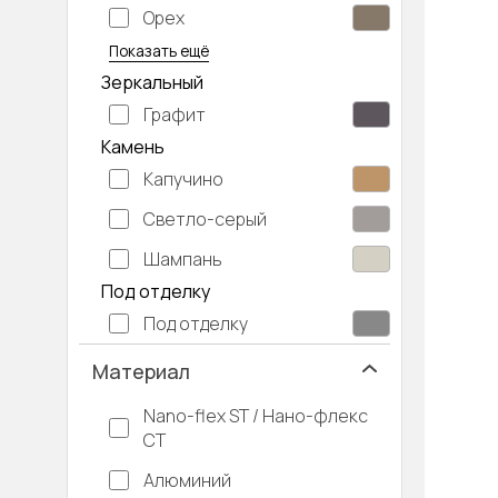
Орех
Серый дуб
Показать ещё
Зеркальный
Графит
Камень
Капучино
Светло-серый
Шампань
Под отделку
Под отделку
Материал
Nano-flex ST / Нано-флекс
СТ
Алюминий