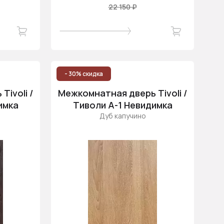
22 150 ₽
- 30% скидка
ivoli /
Межкомнатная дверь Tivoli /
имка
Тиволи А-1 Невидимка
Дуб капучино