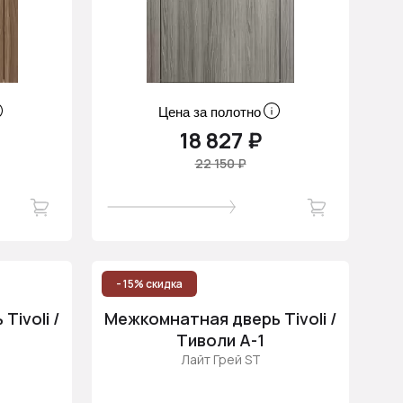
Цена за полотно
18 827 ₽
22 150 ₽
- 15% скидка
ivoli /
Межкомнатная дверь Tivoli /
Тиволи А-1
Лайт Грей ST