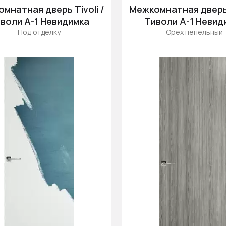
мнатная дверь Tivoli /
Межкомнатная дверь T
воли А-1 Невидимка
Тиволи А-1 Невид
Под отделку
Орех пепельный