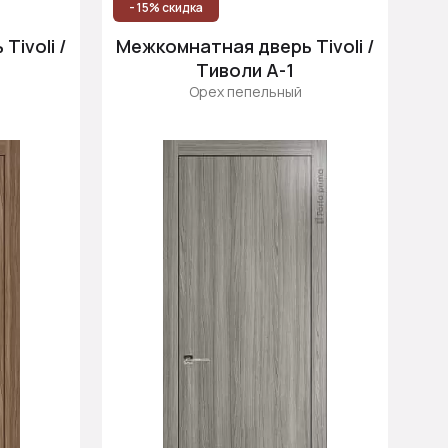
- 15% скидка
ivoli /
Межкомнатная дверь Tivoli /
Тиволи А-1
Орех пепельный