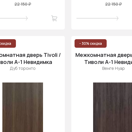
22 150 ₽
22 150 ₽
скидка
- 30% скидка
мнатная дверь Tivoli /
Межкомнатная дверь T
воли А-1 Невидимка
Тиволи А-1 Невид
Дуб торонто
Венге Нуар