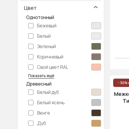
Цвет
Однотонный
Бежевый
Белый
Зеленый
Коричневый
Свой цвет RAL
Серебристый
Серый
Темно-серый
Хаки
Черный
Показать ещё
- 30% 
Древесный
Белый дуб
Межко
Ти
Белый ясень
Венге
Дуб