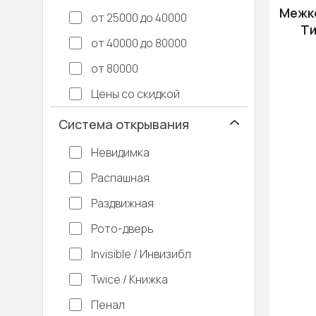
Межко
от 25000 до 40000
Ти
от 40000 до 80000
от 80000
Цены со скидкой
Система открывания
Невидимка
Распашная
Раздвижная
Рото-дверь
Invisible / Инвизибл
Twice / Книжка
Пенал