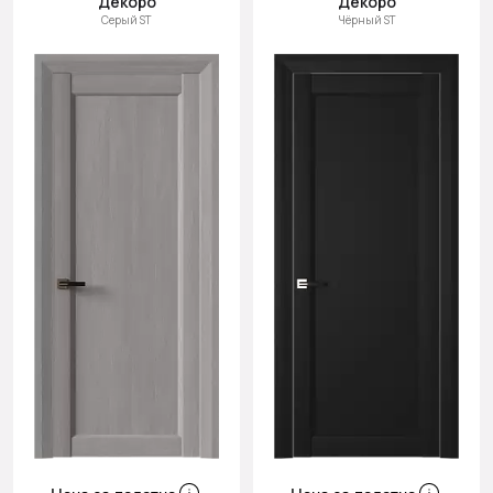
Декоро
Декоро
Серый ST
Чёрный ST