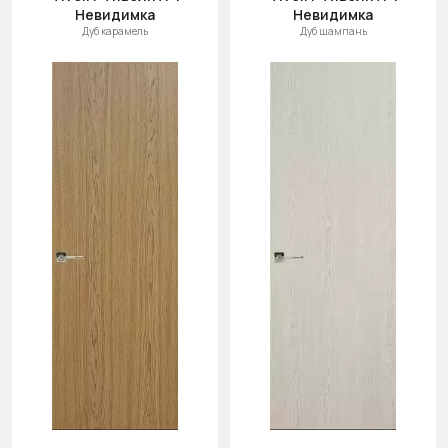
Невидимка
Невидимка
Дуб карамель
Дуб шампань