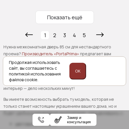
Показать ещё
1
2
3
4
5
Нужна межкомнатная дверь 85 см для нестандартного
проема?
Производитель «PortaPrima»
предлагает вам
широкий ассортимент межкомнатных моделей, которые
Продолжая использовать
могут быть изготовлены под необходимые вам размеры. В
сайт,
вы соглашаетесь с
OK
политикой
использования
каталоге присутствуют конструкции, выполненные в
файлов cookie.
различных стилях, поэтому подобрать подходящую под ваш
интерьер — дело нескольких минут!
Вы имеете возможность выбрать ту модель, которая не
только станет настоящим украшением вашего дома, но и
будет удобна в ежедневной эксплуатации, определившись с:
Замер и
консультация
цветовым решением;