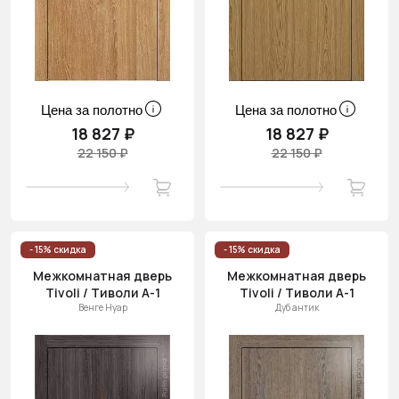
Цена за полотно
Цена за полотно
18 827 ₽
18 827 ₽
22 150 ₽
22 150 ₽
- 15% скидка
- 15% скидка
Межкомнатная дверь
Межкомнатная дверь
Tivoli / Тиволи А-1
Tivoli / Тиволи А-1
Венге Нуар
Дуб антик