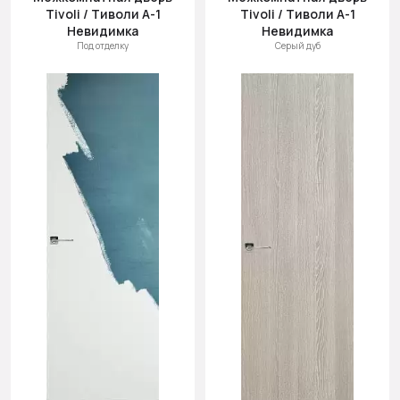
(возр.)
Tivoli / Тиволи А-1
Tivoli / Тиволи А-1
Цена (убыв.)
Невидимка
Невидимка
Под отделку
Серый дуб
Cначала
новинки
Cначала
скидки