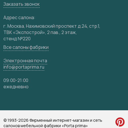
Заказать звонок
Медиацентр
Видео
Адрес салона:
Карта сайта
г. Москва, Нахимовский проспект д.24, стр.1,
ТВК «Экспострой», 2 пав., 2 этаж,
стенд №220
Все салоны фабрики
Электронная почта
info@portaprima.ru
09:00-21:00
ежедневно
© 1993-2026 Фирменный интернет-магазин и сеть
салонов мебельной фабрики «Porta prima»