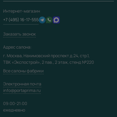
О фабрике
Полезная информация
Подготовка проемов
3D-модели
Интернет-магазин
Сертификаты
Отзывы клиентов
+7 (495) 16-17-555
Производство
Техническая информация
Вакансии
Заказать звонок
Юридическая информация
Медиацентр
Адрес салона:
Видео
г. Москва, Нахимовский проспект д.24, стр.1,
ТВК «Экспострой», 2 пав., 2 этаж, стенд №220
Карта сайта
Все салоны фабрики
Электронная почта
info@portaprima.ru
09:00-21:00
ежедневно