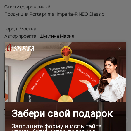
Стиль: современный
Продукция Porta prima: Imperia-R NEO Classic
Город: Москва
Автор проекта:
Шуклина Мария
Естественная лаконичность в
функциональном интерьере от студии
«Симметрия»