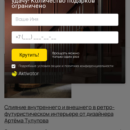
Стиль: современный
Продукция Porta prima: Коллекция Tivoli под покраску
Механизм открывания: распашной
Город: Москва
Автор проекта:
Студия Symmetry
Слияние внутреннего и внешнего в ретро-
футуристическом интерьере от дизайнера
Артёма Тулупова