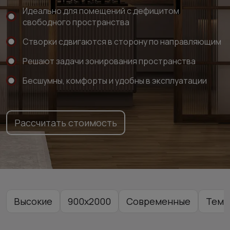
Идеально для помещений с дефицитом
свободного пространства
Створки сдвигаются в сторону по направляющим
Решают задачи зонирования пространства
Бесшумны, комфорты и удобны в эксплуатации
Рассчитать стоимость
Высокие
900x2000
Современные
Темн