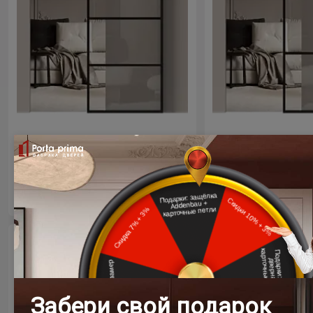
Цена за полотно
Цена за пол
44 950 ₽
44 950
Раздвижная дверь МКП-3
Межкомнатная д
Черный
Черный