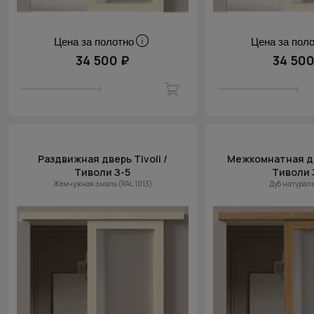
Цена за полотно
Цена за пол
34 500 ₽
34 500
Раздвижная дверь Tivoli /
Межкомнатная две
Тиволи З-5
Тиволи 
Жемчужная эмаль (RAL 1013)
Дуб натурал