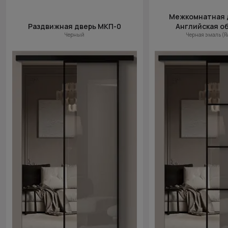
Межкомнатная 
Раздвижная дверь МКП-0
Английская о
Черный
Черная эмаль (R