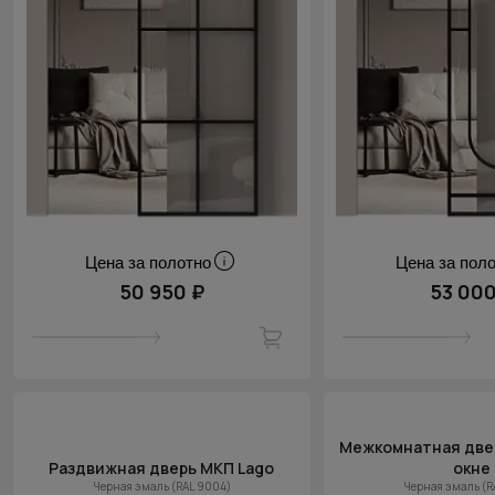
Цена за полотно
Цена за пол
50 950 ₽
53 000
Межкомнатная двер
Раздвижная дверь МКП Lago
окне
Черная эмаль (RAL 9004)
Черная эмаль (R