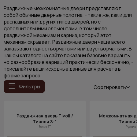
Раздвижные межкомнатные двери представляют
собой обычные дверные полотна, - такие же, как и для
распашных или других типов дверей, но с
дополнительными элементами, в том числе
раздвижной механизм и карниз, который этот
механизм скрывает. Раздвижные двери чаще всего
заказывают одностворчатыми или двустворчатыми. В
нашем каталоге на сайте показаны базовые варианты,
но разнообразие вариаций практически бесконечно, -
присылайте ваши исходные данные для расчета в
форме запроса.
Фильтры
Сортировать
Популярные
Цена (возр.)
Раздвижная дверь Tivoli /
Межкомнатная две
Цена (убыв.)
Тиволи З-1
Тиволи 
Cначала
Белая ST
Рустик
новинки