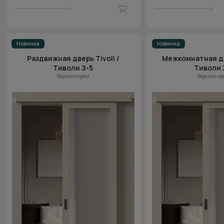
Новинка
Новинка
Раздвижная дверь Tivoli /
Межкомнатная две
Тиволи З-5
Тиволи 
Версилк крем
Версилк к