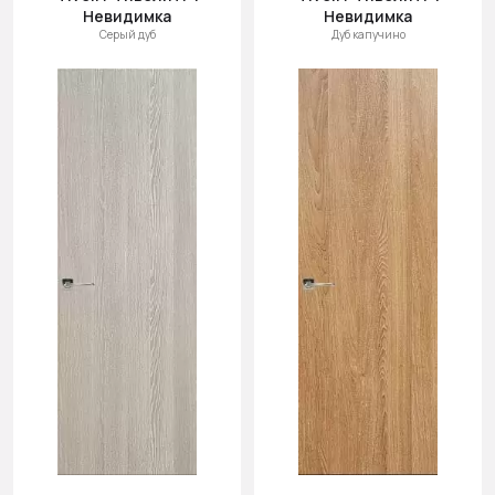
Невидимка
Невидимка
Серый дуб
Дуб капучино