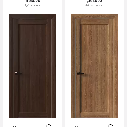
Декоро
Декоро
Дуб торонто
Дуб капучино