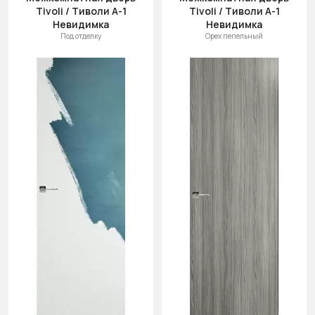
(возр.)
Tivoli / Тиволи А-1
Tivoli / Тиволи А-1
Цена (убыв.)
Невидимка
Невидимка
Под отделку
Орех пепельный
Cначала
новинки
Cначала
скидки