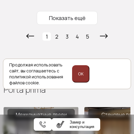
Показать ещё
1
2
3
4
5
Продолжая использовать
сайт,
вы соглашаетесь с
OK
Комплексные решения
политикой
использования
файлов cookie.
Porta prima
Межкомнатные двери
Стеновые па
Замер и
консультация