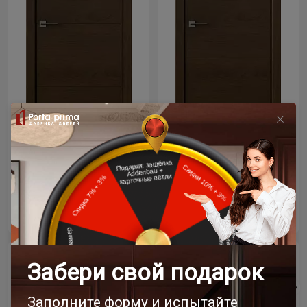
Цена за полотно
Цена за полотно
34 100 ₽
34 100 ₽
Межкомнатная дверь
Межкомнатная дверь
Tivoli / Тиволи Д-3
Tivoli / Тиволи Е-2
Итальянский орех
Итальянский орех