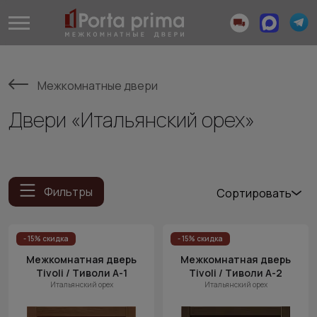
Межкомнатные двери
Двери «Итальянский орех»
Фильтры
Сортировать
Популярные
Цена
- 15% скидка
- 15% скидка
(возр.)
Межкомнатная дверь
Межкомнатная дверь
Tivoli / Тиволи А-1
Tivoli / Тиволи А-2
Цена (убыв.)
Итальянский орех
Итальянский орех
Cначала
новинки