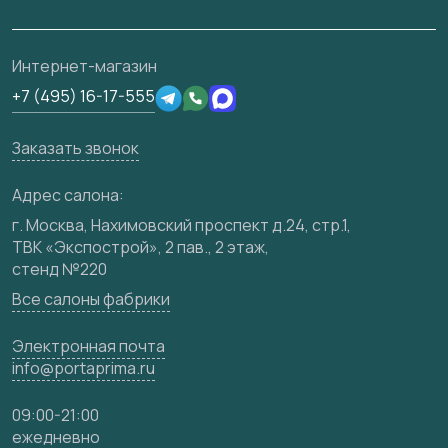
Ремонт дверей
Полезная информация
Скачать материалы
О фабрике
Подготовка проемов
Отзывы клиентов
3D-модели
Сертификаты
Интернет-магазин
Техническая информация
Производство
+7 (495) 16-17-555
Юридическая информация
Вакансии
Заказать звонок
Медиацентр
Видео
Адрес салона:
Карта сайта
г. Москва, Нахимовский проспект д.24, стр.1,
ТВК «Экспострой», 2 пав., 2 этаж,
стенд №220
Все салоны фабрики
Электронная почта
info@portaprima.ru
09:00-21:00
ежедневно