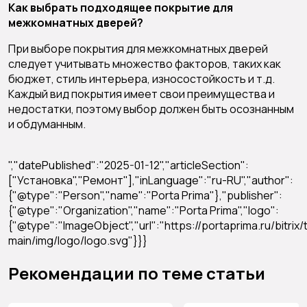
Как выбрать подходящее покрытие для
межкомнатных дверей?
При выборе покрытия для межкомнатных дверей
следует учитывать множество факторов, таких как
бюджет, стиль интерьера, износостойкость и т.д.
Каждый вид покрытия имеет свои преимущества и
недостатки, поэтому выбор должен быть осознанным
и обдуманным.
","datePublished":"2025-01-12","articleSection":
["Установка","Ремонт"],"inLanguage":"ru-RU","author":
{"@type":"Person","name":"Porta Prima"},"publisher":
{"@type":"Organization","name":"Porta Prima","logo":
{"@type":"ImageObject","url":"https://portaprima.ru/bitri
main/img/logo/logo.svg"}}}
Рекомендации по теме статьи