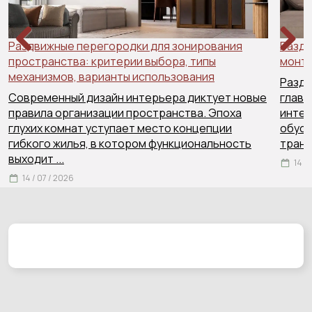
Раздвижные перегородки для зонирования
Раздв
пространства: критерии выбора, типы
Previous
Next
монта
механизмов, варианты использования
Раздв
Современный дизайн интерьера диктует новые
главн
правила организации пространства. Эпоха
интер
глухих комнат уступает место концепции
обусл
гибкого жилья, в котором функциональность
тран
выходит
...
14 /
14 / 07 / 2026