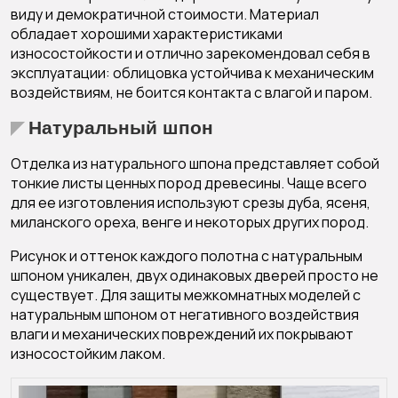
виду и демократичной стоимости. Материал
обладает хорошими характеристиками
износостойкости и отлично зарекомендовал себя в
эксплуатации: облицовка устойчива к механическим
воздействиям, не боится контакта с влагой и паром.
Натуральный шпон
Отделка из натурального шпона представляет собой
тонкие листы ценных пород древесины. Чаще всего
для ее изготовления используют срезы дуба, ясеня,
миланского ореха, венге и некоторых других пород.
Рисунок и оттенок каждого полотна с натуральным
шпоном уникален, двух одинаковых дверей просто не
существует. Для защиты межкомнатных моделей с
натуральным шпоном от негативного воздействия
влаги и механических повреждений их покрывают
износостойким лаком.