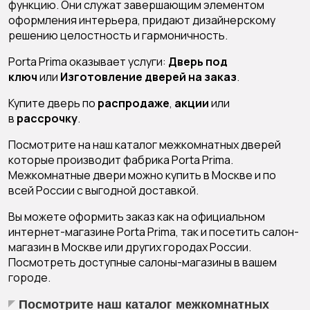
функцию. Они служат завершающим элементом
оформления интерьера, придают дизайнерскому
решению целостность и гармоничность.
Porta Prima оказывает услуги:
Дверь под
ключ
или
Изготовление дверей на заказ
.
Купите дверь по
распродаже
,
акции
или
в
рассрочку
.
Посмотрите на наш
каталог межкомнатных дверей
которые
производит фабрика Porta Prima
.
Межкомнатные двери можно купить в Москве и по
всей России с выгодной доставкой.
Вы можете оформить заказ как на официальном
интернет-магазине
Porta Prima, так и посетить салон-
магазин в Москве или других городах России.
Посмотреть
доступные салоны-магазины в вашем
городе
.
Посмотрите наш каталог межкомнатных