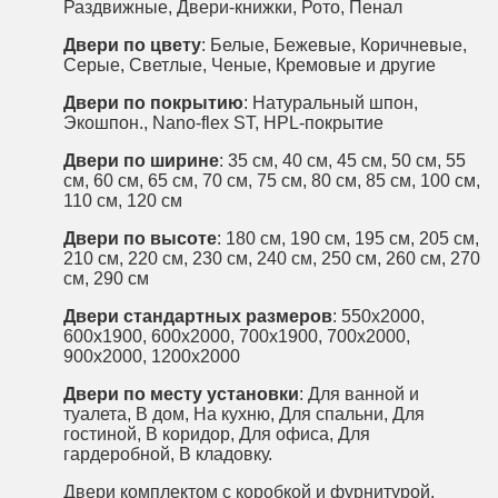
Раздвижные
,
Двери-книжки
,
Рото
,
Пенал
Двери по цвету
:
Белые
,
Бежевые
,
Коричневые
,
Серые
,
Светлые
,
Ченые
,
Кремовые
и другие
Двери по покрытию
:
Натуральный шпон
,
Экошпон
.,
Nano-flex ST
,
HPL-покрытие
Двери по ширине
:
35 см
,
40 см
,
45 см
,
50 см
,
55
см
,
60 см
,
65 см
,
70 см
,
75 см
,
80 см
,
85 см
,
100 см
,
110 см
,
120 см
Двери по высоте
:
180 см
,
190 см
,
195 см
,
205 см
,
210 см
,
220 см
,
230 см
,
240 см
,
250 см
,
260 см
,
270
см
,
290 см
Двери стандартных размеров
:
550x2000
,
600x1900
,
600x2000
,
700x1900
,
700x2000
,
900x2000
,
1200x2000
Двери по месту установки
:
Для ванной и
туалета
,
В дом
,
На кухню
,
Для спальни
,
Для
гостиной
,
В коридор
,
Для офиса
,
Для
гардеробной
,
В кладовку
.
Двери комплектом с коробкой
и
фурнитурой
.