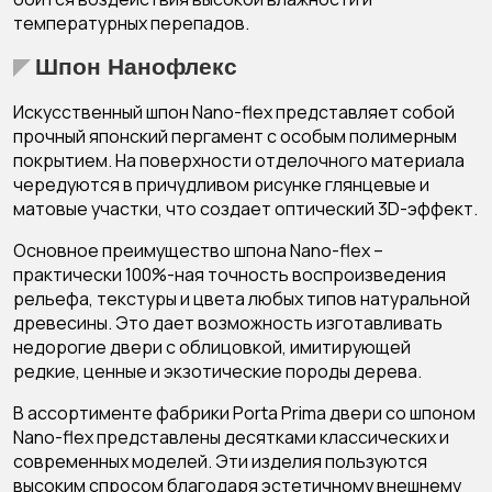
температурных перепадов.
Шпон Нанофлекс
Искусственный шпон Nano-flex представляет собой
прочный японский пергамент с особым полимерным
покрытием. На поверхности отделочного материала
чередуются в причудливом рисунке глянцевые и
матовые участки, что создает оптический 3D-эффект.
Основное преимущество шпона Nano-flex –
практически 100%-ная точность воспроизведения
рельефа, текстуры и цвета любых типов натуральной
древесины. Это дает возможность изготавливать
недорогие двери с облицовкой, имитирующей
редкие, ценные и экзотические породы дерева.
В ассортименте фабрики Porta Prima двери со шпоном
Nano-flex представлены десятками классических и
современных моделей. Эти изделия пользуются
высоким спросом благодаря эстетичному внешнему