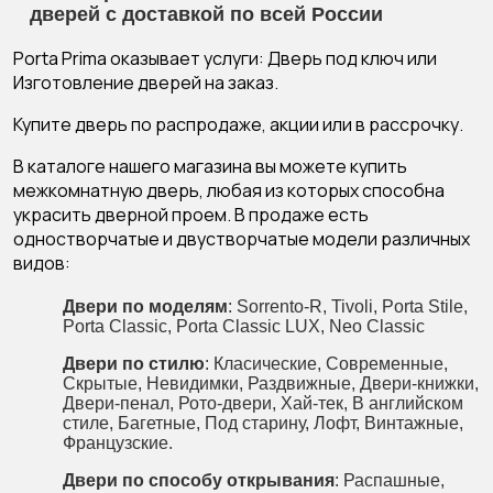
дверей с доставкой по всей России
Porta Prima оказывает услуги:
Дверь под ключ
или
Изготовление дверей на заказ
.
Купите дверь по
распродаже
,
акции
или в
рассрочку
.
В каталоге нашего магазина вы можете
купить
межкомнатную дверь
, любая из которых способна
украсить дверной проем. В продаже есть
одностворчатые и двустворчатые модели различных
видов:
Двери по моделям
:
Sorrento-R
,
Tivoli
,
Porta Stile
,
Porta Classic
,
Porta Classic LUX
,
Neo Classic
Двери по стилю
:
Класические
,
Современные
,
Скрытые
,
Невидимки
,
Раздвижные
,
Двери-книжки
,
Двери-пенал
,
Р
ото-двери
,
Хай-тек
,
В английском
стиле
,
Багетные
,
Под старину
,
Лофт
,
Винтажные
,
Французские
.
Двери по способу открывания
:
Распашные
,