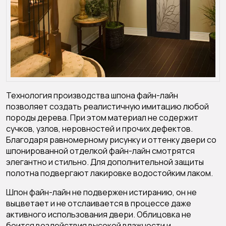
Технология производства шпона файн-лайн
позволяет создать реалистичную имитацию любой
породы дерева. При этом материал не содержит
сучков, узлов, неровностей и прочих дефектов.
Благодаря равномерному рисунку и оттенку двери со
шпонированной отделкой файн-лайн смотрятся
элегантно и стильно. Для дополнительной защиты
полотна подвергают лакировке водостойким лаком.
Шпон файн-лайн не подвержен истиранию, он не
выцветает и не отслаивается в процессе даже
активного использования двери. Облицовка не
боится воздействия высокой влажности и