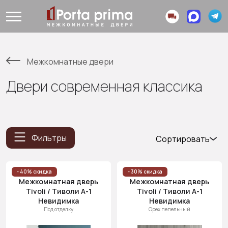
Межкомнатные двери
Двери современная классика
Фильтры
Сортировать
Популярные
Цена
- 40% скидка
- 30% скидка
Межкомнатная дверь
Межкомнатная дверь
(возр.)
Tivoli / Тиволи А-1
Tivoli / Тиволи А-1
Цена (убыв.)
Невидимка
Невидимка
Под отделку
Орех пепельный
Cначала
новинки