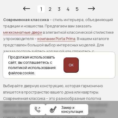
1
2
3
4
5
Современная классика
– стиль интерьера, объединяющий
традиции и новшества. Предлагаем вам заказать
межкомнатные двери
в элегантной классической стилистике
у производителя –
компании Porta Prima
. В нашем каталоге
представлен большой выбор интересных моделей. Для
заказа воспользуйтесь корзиной или свяжитесь с
Продолжая использовать
менеджером. Контакты – на сайте.
сайт,
вы соглашаетесь с
OK
Коллекции дверей в стиле современной
политикой
использования
файлов cookie.
классики
Выбирайте дверную конструкцию, которая гармонично
впишется в пространство вашего дома или квартиры.
Современная классика – это разнообразные полотна
дверей: филенчатые, глухие, декорированные тончайшей
Замер и
фрезеровкой, со вставками из матового или узорчатого
консультация
стекла, гравировкой. В палитре оттенков – нежные