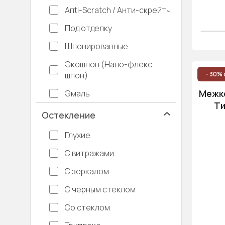
Апti-Sсrаtсh / Анти-скрейтч
Под отделку
Шпонированные
Экошпон (Нано-флекс
шпон)
- 30% 
Межко
Эмаль
Ти
Остекление
Глухие
С витражами
С зеркалом
С черным стеклом
Со стеклом