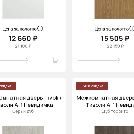
Цена за полотно
Цена за полотно
12 660 ₽
15 505 ₽
21 100 ₽
22 150 ₽
скидка
- 30% скидка
мнатная дверь Tivoli /
Межкомнатная дверь T
воли А-1 Невидимка
Тиволи А-1 Невид
Серый дуб
Дуб торонто