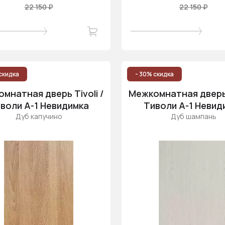
22 150 ₽
22 150 ₽
скидка
- 30% скидка
мнатная дверь Tivoli /
Межкомнатная дверь T
воли А-1 Невидимка
Тиволи А-1 Невид
Дуб капучино
Дуб шампань