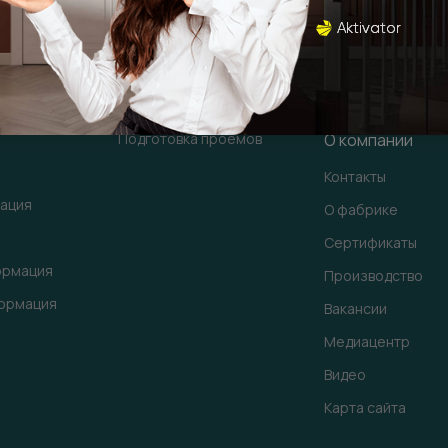
Вызов замерщика
Дизайнерам / ар
Доставка
Франшизам / дил
Монтаж
Скачать материа
Ремонт дверей
3D-модели
Подготовка проемов
О компании
Контакты
ация
О фабрике
Сертификаты
ормация
Производство
ормация
Вакансии
Медиацентр
Видео
Карта сайта