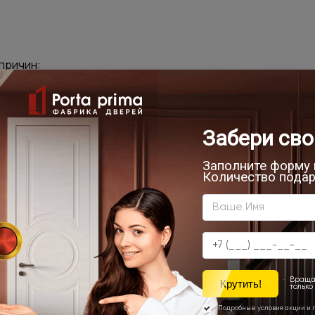
причин:
rtaprima.ru/mezhkomnatnye-dveri/siena-do-dub-konyak-kn
равильной) ссылке
 сайте или она была удалена / перемещена
удобства и предлагаем следующие пути:
а back
траницы portaprima.ru/mezhkomnatnye-dveri/siena-do-dub
пользоваться навигационным меню
Сервис
Партнерам