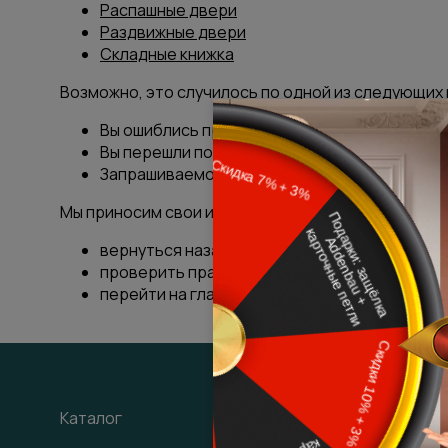
Распашные двери
Раздвижные двери
Складные книжка
Возможно, это случилось по одной из следующих 
Вы ошиблись при наборе адреса страницы po
Вы перешли по «битой» (неработающей, неп
Запрашиваемой страницы никогда не было на
Мы приносим свои извинения за доставленные не
вернуться назад при помощи кнопки браузер
проверить правильность написания адреса с
перейти на
главную страницу
сайта или вос
Каталог
Покупателям