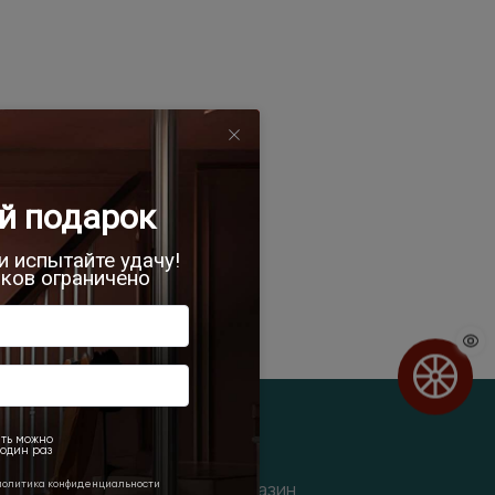
izhka/
-konyak-knizhka/
Интернет-магазин