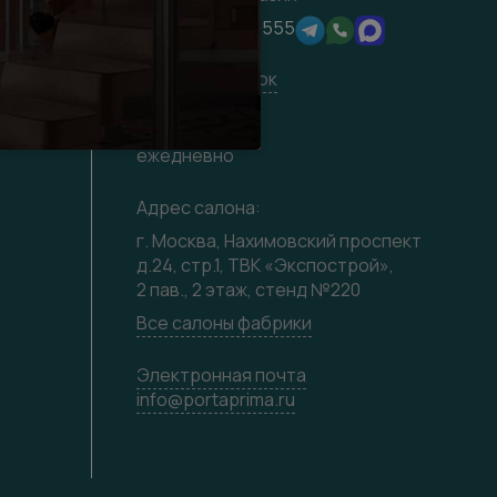
хитекторам
+7 (495) 16-17-555
ерам
Заказать звонок
лы
09:00-21:00
ежедневно
Адрес салона:
г. Москва, Нахимовский проспект
д.24, стр.1, ТВК «Экспострой»,
2 пав., 2 этаж, стенд №220
Все салоны фабрики
Электронная почта
info@portaprima.ru