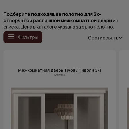
Подберите подходящее полотно для 2х-
створчатой распашной межкомнатной двери
из
списка. Цена в каталоге указана за одно полотно.
Фильтры
Сортировать
Популярные
Цена (возр.)
Цена (убыв.)
Межкомнатная дверь Tivoli / Тиволи З-1
Cначала
Белая ST
новинки
Cначала
скидки