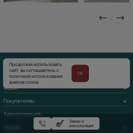
Продолжая использовать
сайт,
вы соглашаетесь с
OK
Каталог
политикой
использования
файлов cookie.
Межкомнатные двери
Акции
Подбор двери
Акции компании
Покупателям
Межкомнатные перегородки
Доставка
Адреса салонов
Алюминиевые двери
Замер и
Оплата
консультация
Стеновые панели
Сервис