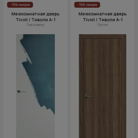
Цена
- 15% скидка
- 15% скидка
(возр.)
Межкомнатная дверь
Межкомнатная дверь
Tivoli / Тиволи А-1
Tivoli / Тиволи А-1
Цена (убыв.)
Под отделку
Рустик
Cначала
новинки
Cначала
скидки