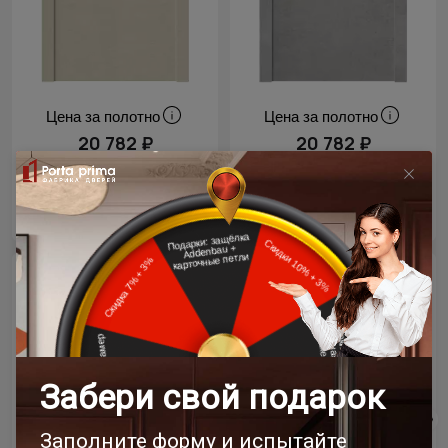
Цена за полотно
Цена за полотно
20 782 ₽
20 782 ₽
24 450 ₽
24 450 ₽
- 15% скидка
Новинка
- 15% скидка
Новинка
Межкомнатная дверь
Межкомнатная дверь
Tivoli / Тиволи А-1
Tivoli / Тиволи А-1
Белоснежная мягкая шагрень
Диамант серый