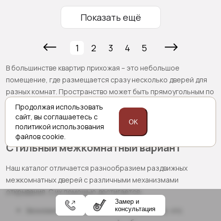
Показать ещё
1
2
3
4
5
В большинстве квартир прихожая – это небольшое
помещение, где размещается сразу несколько дверей для
разных комнат. Пространство может быть прямоугольным по
форме, узким или вытянутым. Наша компания предлагает
Продолжая использовать
большой выбор стильных и практичных образцов, которые
сайт,
вы соглашаетесь с
OK
политикой
использования
гармонично будут смотреться в коридоре любого стиля.
файлов cookie.
Стильный межкомнатный вариант
Наш каталог отличается разнообразием раздвижных
межкомнатных дверей с различными механизмами
открывания. С их помощью достигается:
Замер и
консультация
Экономное использование пространства, что