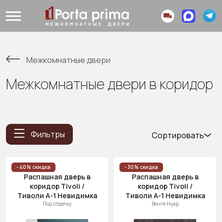
Межкомнатные двери
Межкомнатные двери в коридор
Фильтры
Сортировать
Популярные
Цена
- 40% скидка
- 30% скидка
Распашная дверь в
Распашная дверь в
(возр.)
коридор Tivoli /
коридор Tivoli /
Цена (убыв.)
Тиволи А-1 Невидимка
Тиволи А-1 Невидимка
Под отделку
Венге Нуар
Cначала
новинки