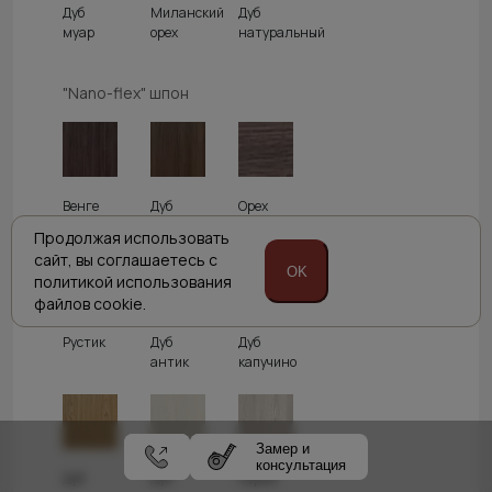
Дуб
Миланский
Дуб
муар
орех
натуральный
"Nano-flex" шпон
Венге
Дуб
Орех
нуар
торонто
пепельный
Продолжая использовать
сайт,
вы соглашаетесь с
OK
политикой
использования
файлов cookie.
Рустик
Дуб
Дуб
антик
капучино
Замер и
консультация
Дуб
Дуб
Серый