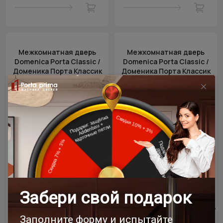
Межкомнатная дверь
Межкомнатная дверь
Domenica Porta Classic /
Domenica Porta Classic /
Доменика Порта Классик
Доменика Порта Классик
Дуб шампань
Магнолия ST