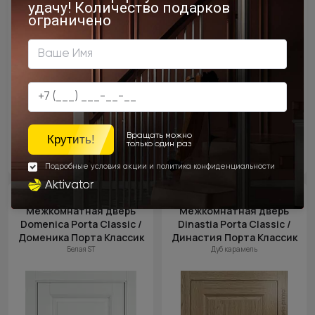
Цена за полотно
Цена за полотно
23 200 ₽
23 200 ₽
Межкомнатная дверь
Межкомнатная дверь
Domenica Porta Classic /
Dinastia Porta Classic /
Доменика Порта Классик
Династия Порта Классик
Белая ST
Дуб карамель