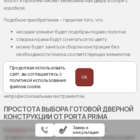
хлопот и проблем сможет межкомнатная дверь в сборе с
коробкой.
Подобное приобретение – гарантия того, что:
несущий элемент будет подобран под вес полотна;
створка и рама будут сочетаться по цвету;
можно будет заняться сбором конструкции без
необходимости поиска соответствующих элементов.
Собранная деревянная дверь с готовой коробкой
Продолжая использовать
предполагает зарезку погонажа в заводских условиях
сайт,
вы соглашаетесь с
OK
политикой
использования
производителем. Это предотвратит ошибки, которые можно
файлов cookie.
сделать при самостоятельных работах
непрофессиональным инструментом.
ПРОСТОТА ВЫБОРА ГОТОВОЙ ДВЕРНОЙ
КОНСТРУКЦИИ ОТ PORTA PRIMA
Замер и
В
каталоге
есть продукция в сборе с указанием
консультация
предварительной цены. После перехода на страницу модели