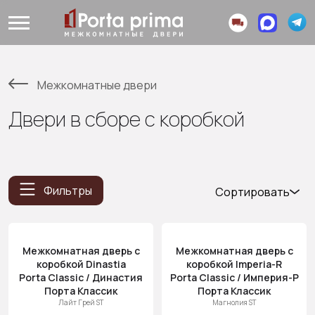
Межкомнатные двери
Двери в сборе с коробкой
Фильтры
Сортировать
Популярные
Цена
Межкомнатная дверь с
Межкомнатная дверь с
(возр.)
коробкой Dinastia
коробкой Imperia-R
Цена (убыв.)
Porta Classic / Династия
Porta Classic / Империя-Р
Порта Классик
Порта Классик
Cначала
Лайт Грей ST
Магнолия ST
новинки