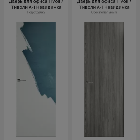
Дверь для офиса Tivoli /
Дверь для офиса Tivoli /
Тиволи А-1 Невидимка
Тиволи А-1 Невидимка
Цена (убыв.)
Под отделку
Орех пепельный
Cначала
новинки
Cначала
скидки