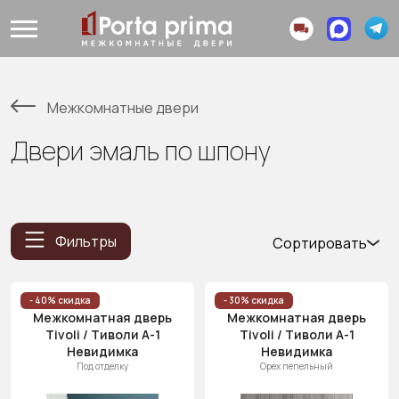
Межкомнатные двери
Двери эмаль по шпону
Фильтры
Сортировать
Популярные
Цена
- 40% скидка
- 30% скидка
Межкомнатная дверь
Межкомнатная дверь
(возр.)
Tivoli / Тиволи А-1
Tivoli / Тиволи А-1
Цена (убыв.)
Невидимка
Невидимка
Под отделку
Орех пепельный
Cначала
новинки