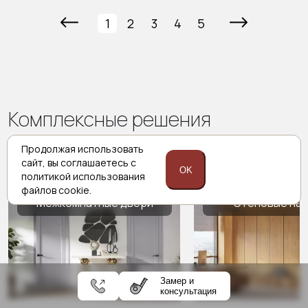
1
2
3
4
5
Комплексные решения
Porta prima
Продолжая использовать
сайт,
вы соглашаетесь с
OK
политикой
использования
файлов cookie.
Межкомнатные двери
Стеновые па
Замер и
консультация