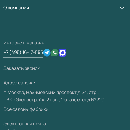
Гарантия
Доставка
О компании
Погонаж
Дизайнерам / архитекторам
Вопрос-ответ
Монтаж
Накладки на дверь
Франшизам / дилерам
Контакты
Проекты
Ремонт дверей
Скачать материалы
О фабрике
Полезная информация
Подготовка проемов
3D-модели
Интернет-магазин
Сертификаты
Отзывы клиентов
+7 (495) 16-17-555
Производство
Техническая информация
Вакансии
Заказать звонок
Юридическая информация
Медиацентр
Адрес салона:
Видео
г. Москва, Нахимовский проспект д.24, стр.1,
ТВК «Экспострой», 2 пав., 2 этаж, стенд №220
Карта сайта
Все салоны фабрики
Электронная почта