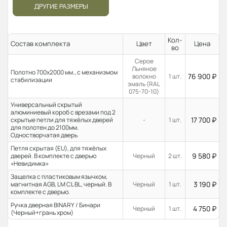
ДРУГИЕ РАЗМЕРЫ
Кол-
Состав комплекта
Цвет
Цена
во
Серое
Льняное
Полотно 700x2000 мм., с механизмом
76 900
₽
волокно
1 шт.
стабилизации
эмаль (RAL
075-70-10)
Универсальный скрытый
алюминиевый короб с врезами под 2
17 700
₽
скрытые петли для тяжёлых дверей
-
1 шт.
для полотен до 2100мм.
Одностворчатая дверь
Петля скрытая (EU), для тяжёлых
9 580
₽
дверей. В комплекте с дверью
Черный
2 шт.
«Невидимка»
Защелка с пластиковым язычком,
3 190
₽
магнитная AGB, LM CL BL, черный. В
Черный
1 шт.
комплекте с дверью.
Ручка дверная BINARY / Бинари
4 750
₽
Черный
1 шт.
(Черный+грань хром)