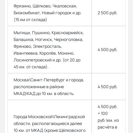
Фрязино, Щёлково, Чкаловская,
Биокомбинат, Новый городок и др.
2 500 руб.
(15 км от склада)
Мытищи, Пушкино, Красноармейск,
Балашиха, Ногинск, Черноголовка,
Фряново, Электросталь,
4 500 руб.
Ивантеевка, Королёв, Монино,
Лосинопетровский и др. (от 20 до
45 км. от склада).
Москва\Санкт-Петербург и города,
расположенные в районе
4 500 руб.
МКАД\КАД до 10 км. в область.
4 500 руб.
+ 100
Города Московской\Ленинградской
руб.\км. из
области, располагающиеся далее
расчёта в
10 км. от МКАД (кроме Щёлковского