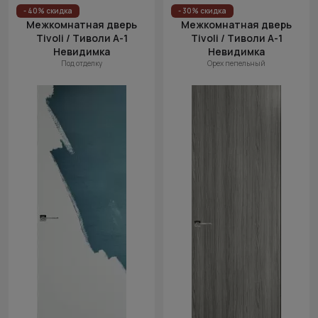
Цена
- 40% скидка
- 30% скидка
Межкомнатная дверь
Межкомнатная дверь
(возр.)
Tivoli / Тиволи А-1
Tivoli / Тиволи А-1
Цена (убыв.)
Невидимка
Невидимка
Под отделку
Орех пепельный
Cначала
новинки
Cначала
скидки