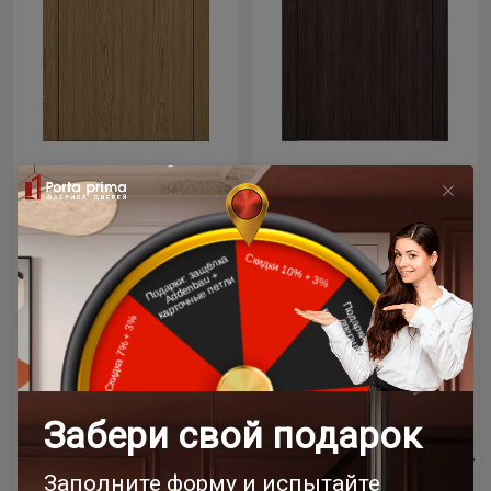
Цена за полотно
Цена за полотно
18 827 ₽
18 827 ₽
22 150 ₽
22 150 ₽
- 15% скидка
- 15% скидка
Межкомнатная дверь
Межкомнатная дверь
Tivoli / Тиволи А-1
Tivoli / Тиволи А-1
Дуб антик
Антрацит ST