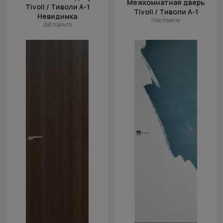
Межкомнатная дверь
Tivoli / Тиволи А-1
Tivoli / Тиволи А-1
Невидимка
Под отделку
Дуб торонто