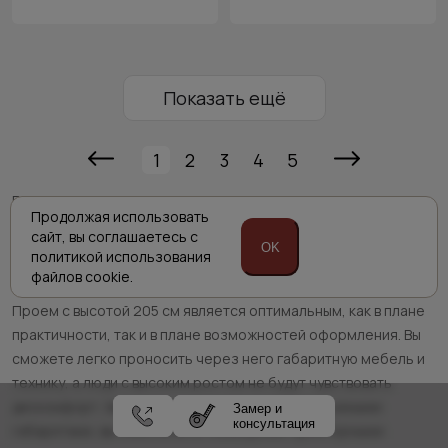
Показать ещё
1
2
3
4
5
Если вы ищите
межкомнатные двери
205 см, то «PortaPrima»
Продолжая использовать
предлагает вам ознакомиться с широким ассортиментом
сайт,
вы соглашаетесь с
межкомнатных моделей, изготовление которых можно
OK
политикой
использования
заказать под необходимые вам размеры.
файлов cookie.
Проем с высотой 205 см является оптимальным, как в плане
практичности, так и в плане возможностей оформления. Вы
сможете легко проносить через него габаритную мебель и
технику, а люди с высоким ростом не будут чувствовать
дискомфорт. Заказав межкомнатную дверь с нужными
Замер и
консультация
габаритами, вы обеспечите помещение просторными