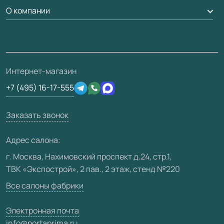
Доставка
О компании
Погонаж
Дизайнерам / архитекторам
Вопрос-ответ
Монтаж
Накладки на дверь
Франшизам / дилерам
Контакты
Проекты
Ремонт дверей
Скачать материалы
О фабрике
Полезная информация
Подготовка проемов
3D-модели
Интернет-магазин
Сертификаты
Отзывы клиентов
+7 (495) 16-17-555
Производство
Техническая информация
Вакансии
Заказать звонок
Юридическая информация
Медиацентр
Адрес салона:
Видео
г. Москва, Нахимовский проспект д.24, стр.1,
ТВК «Экспострой», 2 пав., 2 этаж, стенд №220
Карта сайта
Все салоны фабрики
Электронная почта
info@portaprima.ru