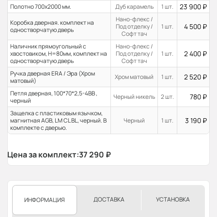
23 900
₽
Полотно 700x2000 мм.
Дуб карамель
1 шт.
Нано-флекс /
Коробка дверная. комплект на
4 500
₽
Под отделку /
1 шт.
одностворчатую дверь
Софт тач
Наличник прямоугольный с
Нано-флекс /
2 400
₽
хвостовиком, H=80мм, комплект на
Под отделку /
1 шт.
одностворчатую дверь
Софт тач
Ручка дверная ERA / Эра (Хром
2 520
₽
Хром матовый
1 шт.
матовый)
Петля дверная, 100*70*2,5-4ВВ ,
780
₽
Черный никель
2 шт.
черный
Защелка с пластиковым язычком,
3 190
₽
магнитная AGB, LM CL BL, черный. В
Черный
1 шт.
комплекте с дверью.
Цена за комплект:
37 290
₽
ДОСТАВКА
УСТАНОВКА
ИНФОРМАЦИЯ