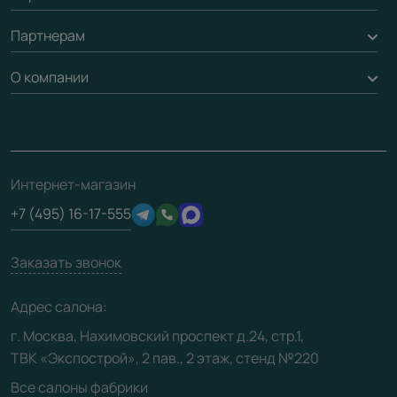
Стеновые панели
Обмен и возврат
Партнерам
Вызов замерщика
Рейки, баффели, стеллажи
Гарантия
Доставка
О компании
Погонаж
Дизайнерам / архитекторам
Вопрос-ответ
Монтаж
Накладки на дверь
Франшизам / дилерам
Контакты
Проекты
Ремонт дверей
Скачать материалы
О фабрике
Полезная информация
Подготовка проемов
3D-модели
Интернет-магазин
Сертификаты
Отзывы клиентов
+7 (495) 16-17-555
Производство
Техническая информация
Вакансии
Заказать звонок
Юридическая информация
Медиацентр
Адрес салона:
Видео
г. Москва, Нахимовский проспект д.24, стр.1,
ТВК «Экспострой», 2 пав., 2 этаж, стенд №220
Карта сайта
Все салоны фабрики