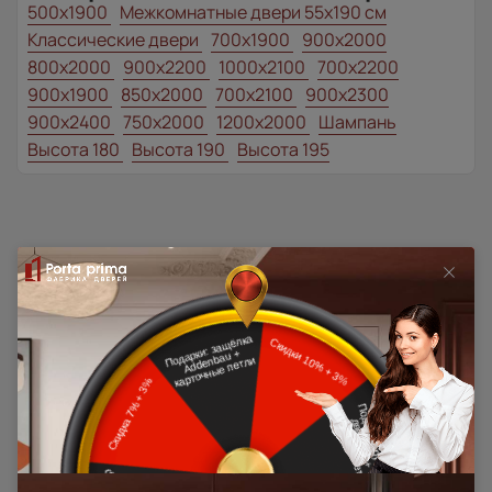
500x1900
Межкомнатные двери 55х190 см
Классические двери
700x1900
900x2000
800x2000
900x2200
1000x2100
700x2200
900x1900
850x2000
700x2100
900x2300
900x2400
750x2000
1200x2000
Шампань
Высота 180
Высота 190
Высота 195
Наши преимущества
Программы
лояльности