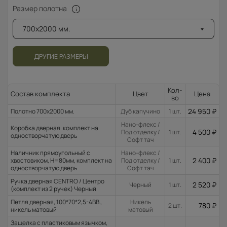
Размер полотна
700x2000 мм.
ДРУГИЕ РАЗМЕРЫ
Кол-
Состав комплекта
Цвет
Цена
во
24 950
₽
Полотно 700x2000 мм.
Дуб капучино
1 шт.
Нано-флекс /
Коробка дверная. комплект на
4 500
₽
Под отделку /
1 шт.
одностворчатую дверь
Софт тач
Наличник прямоугольный с
Нано-флекс /
2 400
₽
хвостовиком, H=80мм, комплект на
Под отделку /
1 шт.
одностворчатую дверь
Софт тач
Ручка дверная CENTRO / Центро
2 520
₽
Черный
1 шт.
(комплект из 2 ручек) Черный
Петля дверная, 100*70*2,5-4ВВ ,
Никель
780
₽
2 шт.
никель матовый
матовый
Защелка с пластиковым язычком,