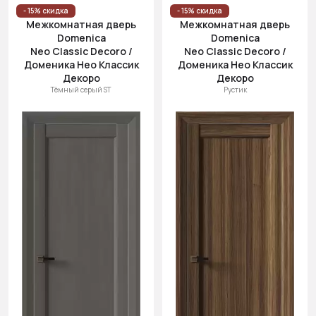
Цена
- 15% скидка
- 15% скидка
Межкомнатная дверь
Межкомнатная дверь
(возр.)
Domenica
Domenica
Цена (убыв.)
Neo Classic Decoro /
Neo Classic Decoro /
Доменика Нео Классик
Доменика Нео Классик
Cначала
Декоро
Декоро
новинки
Тёмный серый ST
Рустик
Cначала
скидки