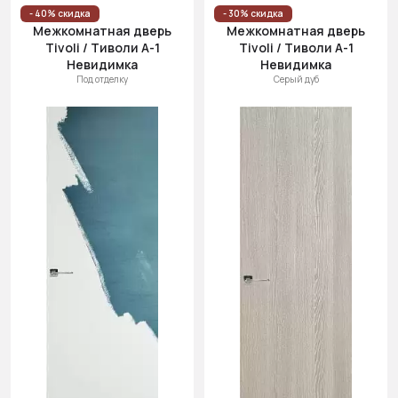
Цена
- 40% скидка
- 30% скидка
Межкомнатная дверь
Межкомнатная дверь
(возр.)
Tivoli / Тиволи А-1
Tivoli / Тиволи А-1
Цена (убыв.)
Невидимка
Невидимка
Под отделку
Серый дуб
Cначала
новинки
Cначала
скидки