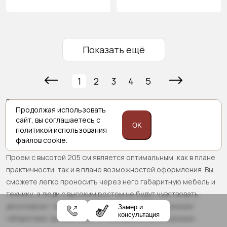
Показать ещё
1
2
3
4
5
Если вы ищите
межкомнатные двери
205 см, то «PortaPrima»
Продолжая использовать
предлагает вам ознакомиться с широким ассортиментом
сайт,
вы соглашаетесь с
межкомнатных моделей, изготовление которых можно
OK
политикой
использования
заказать под необходимые вам размеры.
файлов cookie.
Проем с высотой 205 см является оптимальным, как в плане
практичности, так и в плане возможностей оформления. Вы
сможете легко проносить через него габаритную мебель и
технику, а люди с высоким ростом не будут чувствовать
дискомфорт. Заказав межкомнатную дверь с нужными
Замер и
консультация
габаритами, вы обеспечите помещение просторными