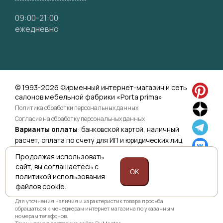
09:00-21:00
ежедневно
© 1993-2026 Фирменный интернет-магазин и сеть
салонов мебельной фабрики «Porta prima»
Политика обработки персональных данных
Согласие на обработку персональных данных
Варианты оплаты
: банковской картой, наличный
расчет, оплата по счету для ИП и юридических лиц,
оплата по ссылке.
Подробнее>>
Продолжая использовать
сайт,
вы соглашаетесь с
OK
политикой
использования
файлов cookie.
Приведенная на сайте информация не является публичной
офертой и носит информационно ознакомительный характер.
Для уточнения наличия и характеристик товара просьба
обращаться к менеджерам интернет магазина по указанным
номерам телефонов.