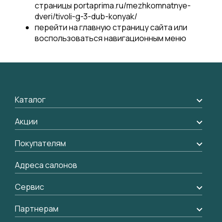
страницы portaprima.ru/mezhkomnatnye-
dveri/tivoli-g-3-dub-konyak/
перейти на
главную страницу
сайта или
воспользоваться навигационным меню
Каталог
Межкомнатные двери
Акции
Подбор двери
Акции компании
Покупателям
Межкомнатные перегородки
Доставка
Адреса салонов
Алюминиевые двери
Оплата
Стеновые панели
Сервис
Обмен и возврат
Рейки, баффели, стеллажи
Вызов замерщика
Партнерам
Гарантия
Погонаж