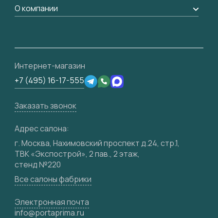
Доставка
Вопрос-ответ
Дизайнерам / архитекторам
О компании
Накладки на дверь
Монтаж
Проекты
Франшизам / дилерам
Контакты
Ремонт дверей
Полезная информация
Скачать материалы
О фабрике
Подготовка проемов
Отзывы клиентов
3D-модели
Сертификаты
Интернет-магазин
Техническая информация
Производство
+7 (495) 16-17-555
Юридическая информация
Вакансии
Заказать звонок
Медиацентр
Видео
Адрес салона:
Карта сайта
г. Москва, Нахимовский проспект д.24, стр.1,
ТВК «Экспострой», 2 пав., 2 этаж,
стенд №220
Все салоны фабрики
Электронная почта
info@portaprima.ru