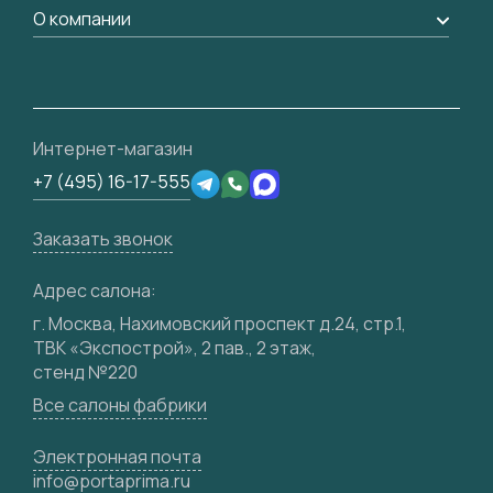
Доставка
Вопрос-ответ
Дизайнерам / архитекторам
О компании
Накладки на дверь
Монтаж
Проекты
Франшизам / дилерам
Контакты
Ремонт дверей
Полезная информация
Скачать материалы
О фабрике
Подготовка проемов
Отзывы клиентов
3D-модели
Сертификаты
Интернет-магазин
Техническая информация
Производство
+7 (495) 16-17-555
Юридическая информация
Вакансии
Заказать звонок
Медиацентр
Видео
Адрес салона:
Карта сайта
г. Москва, Нахимовский проспект д.24, стр.1,
ТВК «Экспострой», 2 пав., 2 этаж,
стенд №220
Все салоны фабрики
Электронная почта
info@portaprima.ru