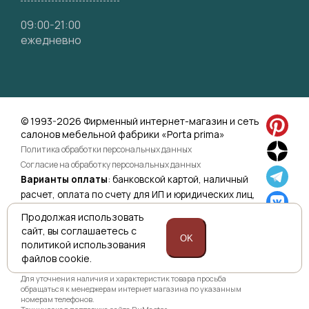
09:00-21:00
ежедневно
© 1993-2026 Фирменный интернет-магазин и сеть
салонов мебельной фабрики «Porta prima»
Политика обработки персональных данных
Согласие на обработку персональных данных
Варианты оплаты
: банковской картой, наличный
расчет, оплата по счету для ИП и юридических лиц,
оплата по ссылке.
Подробнее>>
Продолжая использовать
сайт,
вы соглашаетесь с
OK
политикой
использования
файлов cookie.
Приведенная на сайте информация не является публичной
офертой и носит информационно ознакомительный характер.
Для уточнения наличия и характеристик товара просьба
обращаться к менеджерам интернет магазина по указанным
номерам телефонов.