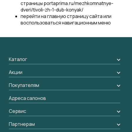
страницы portaprima.ru/mezhkomnatnye-
dveri/tivoli-zh-1-dub-konyak/
перейти на
главную страницу
сайта или
воспользоваться навигационным меню
Каталог
Межкомнатные двери
Акции
Подбор двери
Акции компании
Покупателям
Межкомнатные перегородки
Доставка
Адреса салонов
Алюминиевые двери
Оплата
Стеновые панели
Сервис
Обмен и возврат
Рейки, баффели, стеллажи
Вызов замерщика
Партнерам
Гарантия
Погонаж