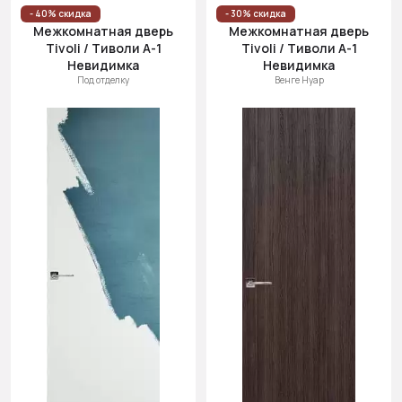
Цена
- 40% скидка
- 30% скидка
Межкомнатная дверь
Межкомнатная дверь
(возр.)
Tivoli / Тиволи А-1
Tivoli / Тиволи А-1
Цена (убыв.)
Невидимка
Невидимка
Под отделку
Венге Нуар
Cначала
новинки
Cначала
скидки