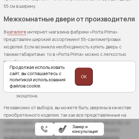
55 см в ширину.
Межкомнатные двери от производителя
В
каталоге
интернет-магазина фабрики «Porta Prima»
представлен широкий ассортимент 55-сантиметровых
моделей. Если возникла необходимость купить дверь с
такими габаритами, то в «Porta Prima» можно с легкостью
подобрать подходящий вариант:
Продолжая использовать
«глухую» модель или остекленную;
сайт,
вы соглашаетесь с
OK
политикой
использования
светлую или темных тонов;
файлов cookie.
изготовленную с использованием натурального или
экошпона.
Независимо от выбора, вы можете быть уверены в качестве
приобретенного изделия, так как все представленные на
сайте модели — продукция собственного производства, на
Замер и
которую предоставляется гарантия качества. Изучить
консультация
модели можно в интернет-магазине или в фирменном