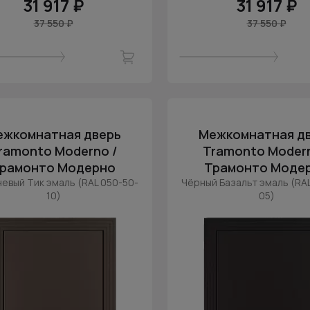
31 917 ₽
31 917 ₽
37 550 ₽
37 550 ₽
ежкомнатная дверь
Межкомнатная д
ramonto Moderno /
Tramonto Modern
рамонто Модерно
Трамонто Моде
евый Тик эмаль (RAL 050-50-
Чёрный Базальт эмаль (RA
10)
05)