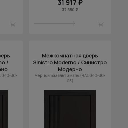
31 917 ₽
37 550 ₽
верь
Межкомнатная дверь
o /
Sinistro Moderno / Синистро
рно
Модерно
L 040-30-
Чёрный Базальт эмаль (RAL 040-30-
05)