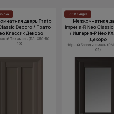
скидка
- 15% скидка
омнатная дверь Prato
Межкомнатная д
Classic Decoro / Прато
Imperia-R Neo Classi
ео Классик Декоро
/ Империя-Р Нео К
евый Тик эмаль (RAL 050-50-
Декоро
10)
Чёрный Базальт эмаль (RA
05)