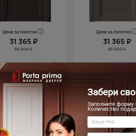
Цена за полотно
Цена за полотно
31 365 ₽
31 365 ₽
36 900 ₽
36 900 ₽
скидка
- 15% скидка
омнатная дверь Siena
Межкомнатная дверь
Classic Decoro / Сиена
Neo Classic Decoro /
ео Классик Декоро
Нео Классик Дек
евый Тик эмаль (RAL 050-50-
Чёрный Базальт эмаль (RA
10)
05)