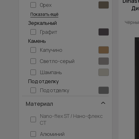
Dinas
Орех
Серый дуб
Ди
Показать ещё
Чёрный
Зеркальный
Графит
Камень
Капучино
Светло-серый
Шампань
Под отделку
Под отделку
Материал
Nano-flex ST / Нано-флекс
СТ
Алюминий