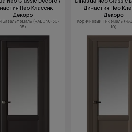
tia Neo Classic Decoro /
Dinastia Neo Classic 
настия Нео Классик
Династия Нео Кла
Декоро
Декоро
 Базальт эмаль (RAL 040-30-
Коричневый Тик эмаль (RA
05)
10)