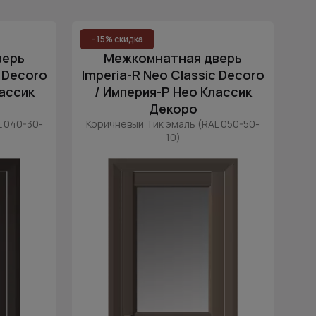
Популярные
Цена (возр.)
- 15% скидка
верь
Межкомнатная дверь
Цена (убыв.)
c Decoro
Imperia-R Neo Classic Decoro
Cначала новинки
лассик
/ Империя-Р Нео Классик
Cначала скидки
Декоро
L 040-30-
Коричневый Тик эмаль (RAL 050-50-
10)