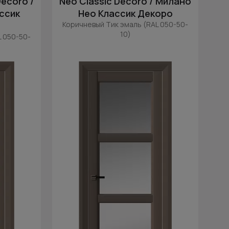
Decoro /
Neo Classic Decoro / Милано
ссик
Нео Классик Декоро
Коричневый Тик эмаль (RAL 050-50-
10)
L 050-50-