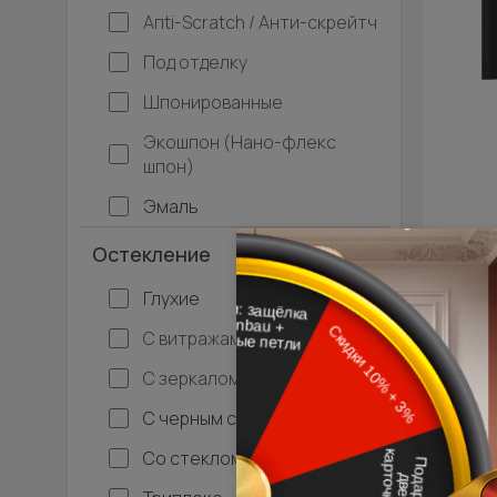
Апti-Sсrаtсh / Анти-скрейтч
Под отделку
Шпонированные
Экошпон (Нано-флекс
шпон)
Эмаль
Остекление
Глухие
- 15% 
С витражами
Межк
С зеркалом
Neo 
Н
С черным стеклом
Коричн
Со стеклом