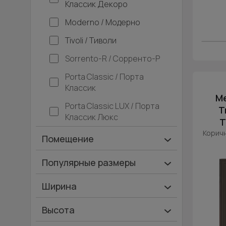
Классик Декоро
Moderno / Модерно
Tivoli / Тиволи
Sorrento-R / Сорренто-Р
Porta Classic / Порта
Классик
М
Porta Classic LUX / Порта
T
Классик Люкс
Т
Коричн
Помещение
Ванная и туалет
Популярные размеры
Гардеробная
600х2000
Ширина
Гостинная
700х2000
Ширина 40 см
Высота
Дача
900х2000
Ширина 45 см