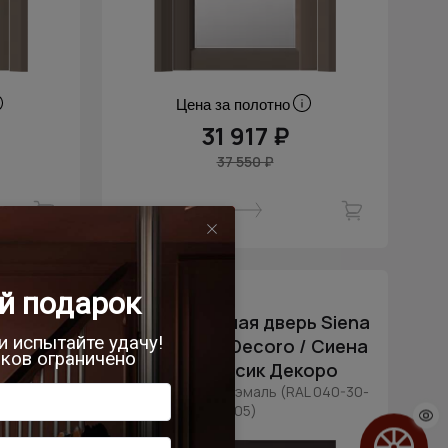
Цена за полотно
31 917 ₽
37 550 ₽
- 15% скидка
 Milano
Межкомнатная дверь Siena
 Милано
Neo Classic Decoro / Сиена
оро
Нео Классик Декоро
L 040-30-
Чёрный Базальт эмаль (RAL 040-30-
05)