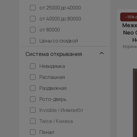
от 25000 до 40000
- 15% 
от 40000 до 80000
Межк
от 80000
Neo 
Н
Цены со скидкой
Коричн
Система открывания
Невидимка
Распашная
Раздвижная
Рото-дверь
Invisible / Инвизибл
Twice / Книжка
Пенал