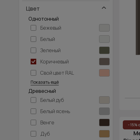
Цвет
Однотонный
Бежевый
Белый
Зеленый
Коричневый
Свой цвет RAL
Серебристый
Серый
Темно-серый
Хаки
Черный
Показать ещё
Древесный
Белый дуб
Белый ясень
Венге
- 15% 
М
Дуб