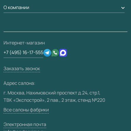
Гарантия
Доставка
О компании
Погонаж
Дизайнерам / архитекторам
Вопрос-ответ
Монтаж
Накладки на дверь
Франшизам / дилерам
Контакты
Проекты
Ремонт дверей
Скачать материалы
О фабрике
Полезная информация
Подготовка проемов
3D-модели
Интернет-магазин
Сертификаты
Отзывы клиентов
+7 (495) 16-17-555
Производство
Техническая информация
Вакансии
Заказать звонок
Юридическая информация
Медиацентр
Адрес салона:
Видео
г. Москва, Нахимовский проспект д.24, стр.1,
ТВК «Экспострой», 2 пав., 2 этаж, стенд №220
Карта сайта
Все салоны фабрики
Электронная почта