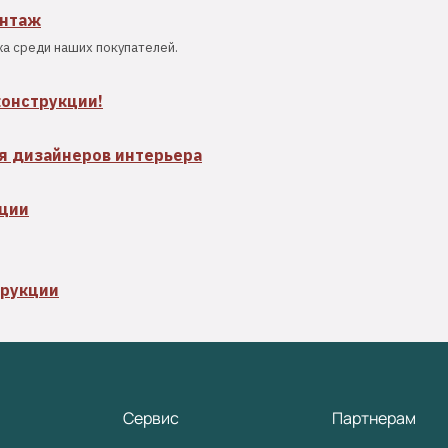
онтаж
а среди наших покупателей.
конструкции!
я дизайнеров интерьера
кции
трукции
Сервис
Партнерам