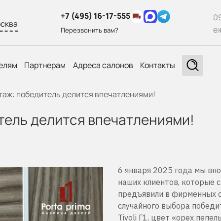
+7 (495) 16-17-555
0
сква
е
Перезвонить вам?
елям
Партнерам
Адреса салонов
Контакты
таж: победитель делится впечатлениями!
тель делится впечатлениями!
6 января 2025 года мы вн
наших клиентов, которые с
предъявили в фирменных с
случайного выбора победи
Tivoli Г1, цвет «орех пепел