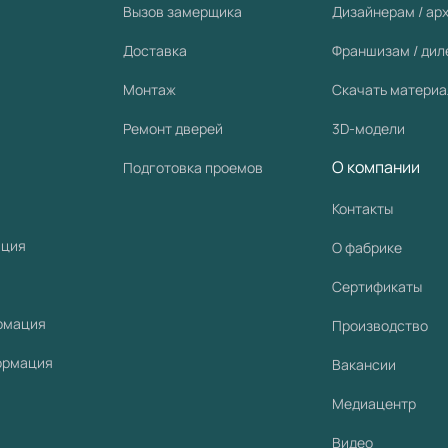
Вызов замерщика
Дизайнерам / ар
Доставка
Франшизам / ди
Монтаж
Скачать матери
Ремонт дверей
3D-модели
О компании
Подготовка проемов
Контакты
ация
О фабрике
Сертификаты
рмация
Производство
ормация
Вакансии
Медиацентр
Видео